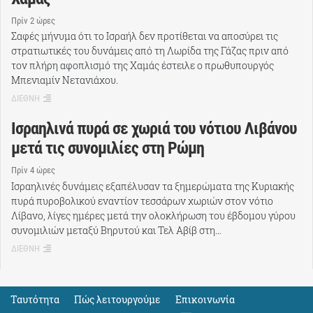
Πρίν 2 ώρες
Σαφές μήνυμα ότι το Ισραήλ δεν προτίθεται να αποσύρει τις
στρατιωτικές του δυνάμεις από τη Λωρίδα της Γάζας πριν από
τον πλήρη αφοπλισμό της Χαμάς έστειλε ο πρωθυπουργός
Μπενιαμίν Νετανιάχου.
ΔΙΕΘΝΗ
Ισραηλινά πυρά σε χωριά του νότιου Λιβάνου
μετά τις συνομιλίες στη Ρώμη
Πρίν 4 ώρες
Ισραηλινές δυνάμεις εξαπέλυσαν τα ξημερώματα της Κυριακής
πυρά πυροβολικού εναντίον τεσσάρων χωριών στον νότιο
Λίβανο, λίγες ημέρες μετά την ολοκλήρωση του έβδομου γύρου
συνομιλιών μεταξύ Βηρυτού και Τελ Αβίβ στη…
ΔΙΕΘΝΗ
Ταυτότητα
Πώς λειτουργούμε
Eπικοινωνία