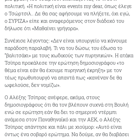
πολιτική. «Η πολιτική είναι events my dear, όπως έλεγε
ο Τσώρτσιλ.. Δε θα σας αφήσουμε να πλήξετε, όχι εγώ,
ο ΣΥΡΙΖΑ» είπε και αναφερόμενος στον διάδοχό του
δήλωσε ότι «Μαθαίνει γρήγορα».
Συνέχισε λέγοντας: «Δεν είναι υπουργείο να κάνουμε
παράδοση παραλαβή. Τι να του δώσω; του έδωσα το
“βαλιτσάκι» με τους κωδικούς των πυρηνικών». Η ατάκα
Τσίπρα προκάλεσε την ερώτηση δημοσιογράφου «το
θέμα είναι εάν θα έχουμε πυρηνική έκρηξη» με τον
τέως πρωθυπουργό να απαντά πως «κανέναν δε θα
ωφελούσε, δεν νομίζω».
Ο Αλέξης Τσίπρας ανέφερε, ακόμα, στους
δημοσιογράφους ότι θα τον βλέπουν συχνά στη Βουλή
ενώ σε ερώτηση εάν θα δει το σημερινό ντέρμπι
ανάμεσα στον Παναθηναϊκό και την ΑΕΚ, ο Αλέξης
Τσίπρας απάντησε και πάλι με χιούμορ: «Αυτό είναι
όντως ένα σοβαρό ερώτημα. Να δούμε, αν θα διαβάσει