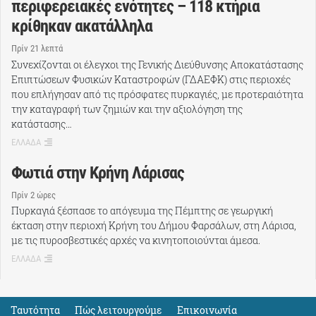
περιφερειακές ενότητες – 118 κτήρια
κρίθηκαν ακατάλληλα
Πρίν 21 λεπτά
Συνεχίζονται οι έλεγχοι της Γενικής Διεύθυνσης Αποκατάστασης
Επιπτώσεων Φυσικών Καταστροφών (ΓΔΑΕΦΚ) στις περιοχές
που επλήγησαν από τις πρόσφατες πυρκαγιές, με προτεραιότητα
την καταγραφή των ζημιών και την αξιολόγηση της
κατάστασης…
ΕΛΛΑΔΑ
Φωτιά στην Κρήνη Λάρισας
Πρίν 2 ώρες
Πυρκαγιά ξέσπασε το απόγευμα της Πέμπτης σε γεωργική
έκταση στην περιοχή Κρήνη του Δήμου Φαρσάλων, στη Λάρισα,
με τις πυροσβεστικές αρχές να κινητοποιούνται άμεσα.
ΕΛΛΑΔΑ
Ταυτότητα
Πώς λειτουργούμε
Eπικοινωνία