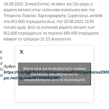
29.08.2023. Συνεχίζοντας να καίει για 12η μέρα, η
καμένη έκταση στην τελευταία ανανέωση από την
Υπηρεσία Ταχείας Χαρτογράφησης Copernicus, ανήλθε
στα 812.600 στρέμματα (έως την 29.08.2023, 12:03
τοπική ώρα). Από τη συνολική καμένη έκταση των
812.600 στρεμμάτων, τα περίπου 650.000 στρέμματα
κάηκαν το τριήμερο 21-23 Αυγούστου.
η
ης
πό
Άρθρο:
Κάντε κλικ για να αποδεχτείτε cookies
ές
https://t.co/6ghTicVG10
@CopernicusEU
@CopernicusEMS
εμπορικής προώθησης και να
ις
pic.twitter.com/NTW8RKZdKr
ενεργοποιήσετε αυτό το περιεχόμενο