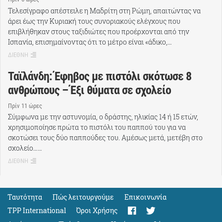
Τελεσίγραφο απέστειλε η Μαδρίτη στη Ρώμη, απαιτώντας να
άρει έως την Κυριακή τους συνοριακούς ελέγχους που
επιβλήθηκαν στους ταξιδιώτες που προέρχονται από την
Ισπανία, επισημαίνοντας ότι το μέτρο είναι «άδικο,…
ΔΙΕΘΝΗ
Ταϊλάνδη: Έφηβος με πιστόλι σκότωσε 8
ανθρώπους – Έξι θύματα σε σχολείο
Πρίν 11 ώρες
Σύμφωνα με την αστυνομία, ο δράστης, ηλικίας 14 ή 15 ετών,
χρησιμοποίησε πρώτα το πιστόλι του παππού του για να
σκοτώσει τους δύο παππούδες του. Αμέσως μετά, μετέβη στο
σχολείο……
ΔΙΕΘΝΗ
Ταυτότητα
Πώς λειτουργούμε
Eπικοινωνία
TPP International
Όροι Χρήσης