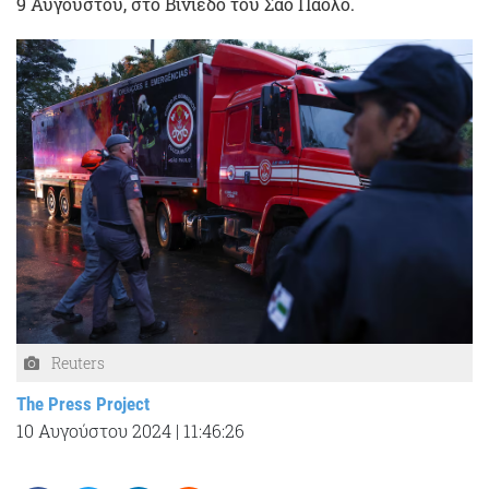
9 Αυγούστου, στο Βινιέδο του Σάο Πάολο.
Reuters
The Press Project
10 Αυγούστου 2024
|
11:46:26