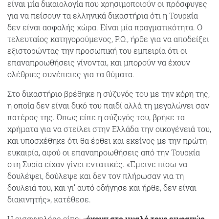
είναι μία δικαιολογία που χρησιμοποιούν οι πρόσφυγες
για να πείσουν τα ελληνικά δικαστήρια ότι η Τουρκία
δεν είναι ασφαλής χώρα. Είναι μία πραγματικότητα. Ο
τελευταίος κατηγορούμενος, Ρ.Ο., ήρθε για να αποδείξει
εξιστορώντας την προσωπική του εμπειρία ότι οι
επαναπροωθήσεις γίνονται, και μπορούν να έχουν
ολέθριες συνέπειες για τα θύματα.
Στο δικαστήριο βρέθηκε η σύζυγός του με την κόρη της,
η οποία δεν είναι δικό του παιδί αλλά τη μεγαλώνει σαν
πατέρας της. Όπως είπε η σύζυγός του, βρήκε τα
χρήματα για να στείλει στην Ελλάδα την οικογένειά του,
και υποσχέθηκε ότι θα έρθει και εκείνος με την πρώτη
ευκαιρία, αφού οι επαναπροωθήσεις από την Τουρκία
στη Συρία είχαν γίνει εντατικές. «Έμεινε πίσω να
δουλέψει, δούλεψε και δεν τον πλήρωσαν για τη
δουλειά του, και γι’ αυτό οδήγησε και ήρθε, δεν είναι
διακινητής», κατέθεσε.
Η εισαγγελέας είπε: «
έχουν στο μυαλό τους εμφανώς