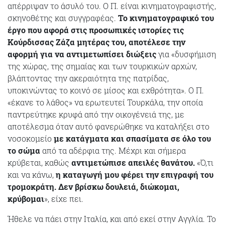
απέρριψαν το άσυλό του. Ο Π. είναι κινηματογραφιστής,
σκηνοθέτης και συγγραφέας.
Το κινηματογραφικό του
έργο που αφορά στις προσωπικές ιστορίες τις
Κούρδισσας Ζάζα μητέρας του, αποτέλεσε την
αφορμή για να αντιμετωπίσει διώξεις
για «δυσφήμιση
της χώρας, της σημαίας και των τουρκικών αρχών,
βλάπτοντας την ακεραιότητα της πατρίδας,
υποκινώντας το κοινό σε μίσος και εχθρότητα». Ο Π.
«έκανε το λάθος» να ερωτευτεί Τουρκάλα, την οποία
παντρεύτηκε κρυφά από την οικογένειά της, με
αποτέλεσμα όταν αυτό φανερώθηκε να καταλήξει στο
νοσοκομείο
με κατάγματα και σπασίματα σε όλο του
το σώμα
από τα αδέρφια της. Μέχρι και σήμερα
κρύβεται, καθώς
αντιμετώπισε απειλές θανάτου.
«Ό,τι
και να κάνω,
η καταγωγή μου φέρει την επιγραφή του
τρομοκράτη. Δεν βρίσκω δουλειά, διώκομαι,
κρύβομαι
», είχε πει.
Ήθελε να πάει στην Ιταλία, και από εκεί στην Αγγλία. Το