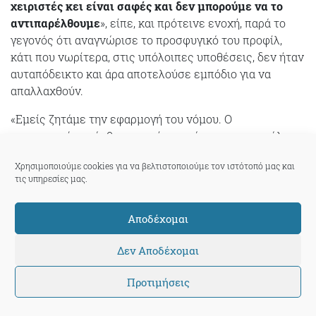
χειριστές κει είναι σαφές και δεν μπορούμε να το
αντιπαρέλθουμε
», είπε, και πρότεινε ενοχή, παρά το
γεγονός ότι αναγνώρισε το προσφυγικό του προφίλ,
κάτι που νωρίτερα, στις υπόλοιπες υποθέσεις, δεν ήταν
αυταπόδεικτο και άρα αποτελούσε εμπόδιο για να
απαλλαχθούν.
«Εμείς ζητάμε την εφαρμογή του νόμου. Ο
συγκεκριμένος άνθρωπος είναι πρόσφυγας, και μάλιστα
το εντελώς αντίθετο σε σχέση με αυτό που “λέγεται”
Χρησιμοποιούμε cookies για να βελτιστοποιούμε τον ιστότοπό μας και
ότι είναι οι πρόσφυγες.
Ότι δήθεν δε νοιάζονται για τα
τις υπηρεσίες μας.
παιδιά τους, και άλλα
. Νοιάζεται για τη σύζυγό του και
μεγαλώνει το παιδί σαν δικό του. Πλήρωσε για εκείνες,
Αποδέχομαι
προσπάθησε δύο μήνες να μαζέψει τα χρήματα για τον
εαυτό του, δεν τα καταφέρνει και προχωρά σε αυτή την
Δεν Αποδέχομαι
πράξη. Η γυναίκα του είχε διαβατήριο από τον Ιούλιο.
Όμως δεν έφυγε. Έμεινε εδώ και τον περίμενε, γιατί
Προτιμήσεις
είναι πρόσφυγες», είπε.