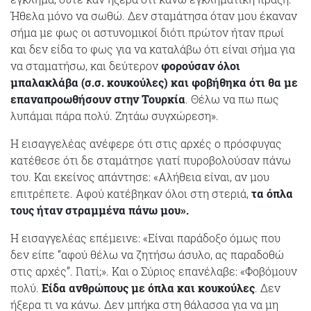
Ήθελα μόνο να σωθώ. Δεν σταμάτησα όταν μου έκαναν
σήμα με φως οι αστυνομικοί διότι πρώτον ήταν πρωί
και δεν είδα το φως για να καταλάβω ότι είναι σήμα για
να σταματήσω, και δεύτερον
φορούσαν όλοι
μπαλακλάβα (σ.σ. κουκούλες) και φοβήθηκα ότι θα με
επαναπροωθήσουν στην Τουρκία
. Θέλω να πω πως
λυπάμαι πάρα πολύ. Ζητάω συγχώρεση».
Η εισαγγελέας ανέφερε ότι στις αρχές ο πρόσφυγας
κατέθεσε ότι δε σταμάτησε γιατί πυροβολούσαν πάνω
του. Και εκείνος απάντησε: «Αλήθεια είναι, αν μου
επιτρέπετε. Αφού κατέβηκαν όλοι στη στεριά,
τα όπλα
τους ήταν στραμμένα πάνω μου».
Η εισαγγελέας επέμεινε: «Είναι παράδοξο όμως που
δεν είπε “αφού θέλω να ζητήσω άσυλο, ας παραδοθώ
στις αρχές”. Γιατί;». Και ο Σύριος επανέλαβε: «Φοβόμουν
πολύ.
Είδα ανθρώπους με όπλα και κουκούλες
. Δεν
ήξερα τι να κάνω. Δεν μπήκα στη θάλασσα για να μη