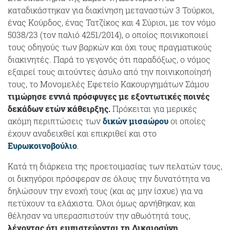
καταδικάστηκαν για διακίνηση μεταναστών 3 Τούρκοι,
ένας Κούρδος, ένας Τατζίκος και 4 Σύριοι, με τον νόμο
5038/23 (τον παλιό 4251/2014), ο οποίος ποινικοποιεί
τους οδηγούς των βαρκών και όχι τους πραγματικούς
διακινητές. Παρά το γεγονός ότι παραδόξως, ο νόμος
εξαιρεί τους αιτούντες άσυλο από την ποινικοποίησή
τους, το Μονομελές Εφετείο Κακουργημάτων Σάμου
τιμώρησε εννιά πρόσφυγες με εξοντωτικές ποινές
δεκάδων ετών κάθειρξης.
Πρόκειται για μερικές
ακόμη περιπτώσεις των
δικών μισαώρου
οι οποίες
έχουν αναδειχθεί και επικριθεί και στο
Ευρωκοινοβούλιο
.
Κατά τη διάρκεια της προετοιμασίας των πελατών τους,
οι δικηγόροι πρόσφεραν σε όλους την δυνατότητα να
δηλώσουν την ενοχή τους (και ας μην ίσχυε) για να
πετύχουν τα ελάχιστα. Όλοι όμως αρνήθηκαν, και
θέλησαν να υπερασπιστούν την αθωότητά τους,
λέγοντας ότι εμπιστεύονται τη Δικαιοσύνη
,