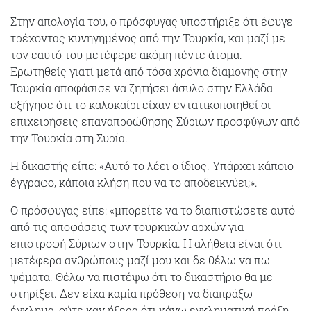
Στην απολογία του, ο πρόσφυγας υποστήριξε ότι έφυγε
τρέχοντας κυνηγημένος από την Τουρκία, και μαζί με
τον εαυτό του μετέφερε ακόμη πέντε άτομα.
Ερωτηθείς γιατί μετά από τόσα χρόνια διαμονής στην
Τουρκία αποφάσισε να ζητήσει άσυλο στην Ελλάδα
εξήγησε ότι το καλοκαίρι είχαν εντατικοποιηθεί οι
επιχειρήσεις επαναπροώθησης Σύριων προσφύγων από
την Τουρκία στη Συρία.
Η δικαστής είπε: «Αυτό το λέει ο ίδιος. Υπάρχει κάποιο
έγγραφο, κάποια κλήση που να το αποδεικνύει;».
Ο πρόσφυγας είπε: «μπορείτε να το διαπιστώσετε αυτό
από τις αποφάσεις των τουρκικών αρχών για
επιστροφή Σύριων στην Τουρκία. Η αλήθεια είναι ότι
μετέφερα ανθρώπους μαζί μου και δε θέλω να πω
ψέματα. Θέλω να πιστέψω ότι το δικαστήριο θα με
στηρίξει. Δεν είχα καμία πρόθεση να διαπράξω
έγκλημα, ούτε καν ήξερα ότι κάνω εγκληματική πράξη.