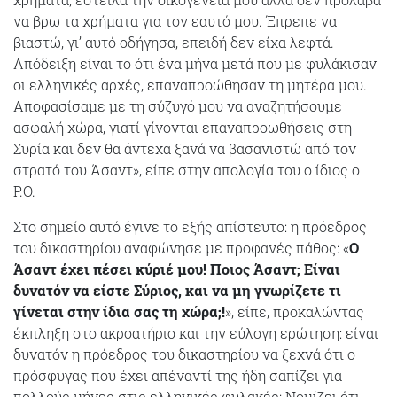
να βρω τα χρήματα για τον εαυτό μου. Έπρεπε να
βιαστώ, γι’ αυτό οδήγησα, επειδή δεν είχα λεφτά.
Απόδειξη είναι το ότι ένα μήνα μετά που με φυλάκισαν
οι ελληνικές αρχές, επαναπροώθησαν τη μητέρα μου.
Αποφασίσαμε με τη σύζυγό μου να αναζητήσουμε
ασφαλή χώρα, γιατί γίνονται επαναπροωθήσεις στη
Συρία και δεν θα άντεχα ξανά να βασανιστώ από τον
στρατό του Άσαντ», είπε στην απολογία του ο ίδιος ο
Ρ.Ο.
Στο σημείο αυτό έγινε το εξής απίστευτο: η πρόεδρος
του δικαστηρίου αναφώνησε με προφανές πάθος: «
Ο
Άσαντ έχει πέσει κύριέ μου! Ποιος Άσαντ; Είναι
δυνατόν να είστε Σύριος, και να μη γνωρίζετε τι
γίνεται στην ίδια σας τη χώρα;!
», είπε, προκαλώντας
έκπληξη στο ακροατήριο και την εύλογη ερώτηση: είναι
δυνατόν η πρόεδρος του δικαστηρίου να ξεχνά ότι ο
πρόσφυγας που έχει απέναντί της ήδη σαπίζει για
πολλούς μήνες στις ελληνικές φυλακές; Νομίζει ότι