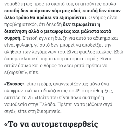
νομοθέτη ως προς το σκοπό του, οι αιτούντες άσυλο
επειδή δεν υπάρχουν νόμιμες οδοί, επειδή δεν έχουν
άλλο τρόπο θα πρέπει να εξαιρούνται.
Ο νόμος είναι
προβληματικός, ότι δηλαδή
δεν τιμωρείται η
διακίνηση αλλά ο μεταφορέας και μάλιστα κατά
συρροή.
Επειδή έγινε η δίωξη για αυτό το αδίκημα και
είναι φυλακή, γι’ αυτό δεν μπορεί να αποδείξει την
αλήθεια των λεγόμενων του. Είναι φαύλος κύκλος. Εδώ
έχουμε κλασική περίπτωση αυτομεταφοράς. Είναι
αιτών άσυλο και ο νόμος το λέει ρητά: πρέπει να
εξαιρεθεί», είπε.
«Ένοχος»
, είπε η έδρα, αναγνωρίζοντας μόνο ένα
ελαφρυντικό, καταδικάζοντας σε 49 έτη κάθειρξης,
εκτιτέα τα 25. «Πείτε του είναι πολύ αυστηρή η
νομοθεσία στην Ελλάδα. Πρέπει να το μάθουν σιγά
σιγά», είπε στη διερμηνεία.
«Το να αυτομεταφερθείς