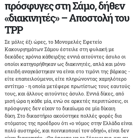
πρόσφυγες στη Σάμο, δήθεν
«διακινητές» – Αποστολή του
TPP
Σε μόλις έξι ώρες, το Μονομελές Εφετείο
Κακουργημάτων Σάμου έστειλε στη φυλακή με
δεκάδες χρόνια κάθειρξης εννιά αιτούντες άσυλο οι
οποίοι κατηγορήθηκαν ως διακινητές, απλά και μόνο
επειδή αναγκάστηκαν να είναι στο τιμόνι της βάρκας -
είτε επαπειλούμενοι, είτε πληρώνοντας χαμηλότερο
αντίτιμο - η οποία μετέφερε πρωτίστως τους εαυτούς
τους, και άλλους αιτούντες άσυλο. Εννιά δίκες, από
μισή ώρα η κάθε μία, ενώ σε αρκετές περιπτώσεις, οι
πρόσφυγες δεν είχαν το δικαίωμα σε μία δίκαιη
δίκη. Στο δικαστήριο ακούστηκε πολλές φορές δια
στόματος της προέδρου ότι «ο νόμος στην Ελλάδα είναι
πολύ αυστηρός, και ποινικοποιεί τον οδηγό», είναι δεν
είναι διακινητής. «Θα έπρεπε να το ξέρουν πια, και αν