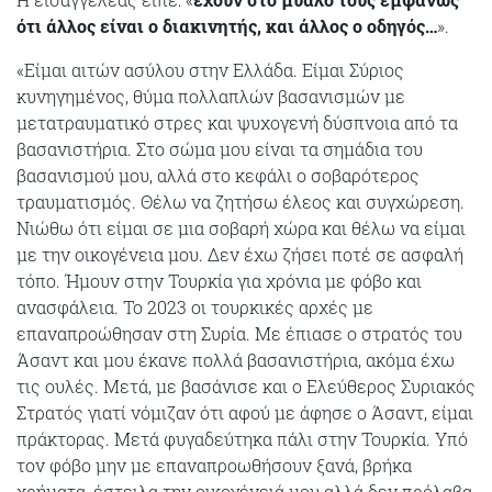
ότι άλλος είναι ο διακινητής, και άλλος ο οδηγός…
».
«Είμαι αιτών ασύλου στην Ελλάδα. Είμαι Σύριος
κυνηγημένος, θύμα πολλαπλών βασανισμών με
μετατραυματικό στρες και ψυχογενή δύσπνοια από τα
βασανιστήρια. Στο σώμα μου είναι τα σημάδια του
βασανισμού μου, αλλά στο κεφάλι ο σοβαρότερος
τραυματισμός. Θέλω να ζητήσω έλεος και συγχώρεση.
Νιώθω ότι είμαι σε μια σοβαρή χώρα και θέλω να είμαι
με την οικογένεια μου. Δεν έχω ζήσει ποτέ σε ασφαλή
τόπο. Ήμουν στην Τουρκία για χρόνια με φόβο και
ανασφάλεια. Το 2023 οι τουρκικές αρχές με
επαναπροώθησαν στη Συρία. Με έπιασε ο στρατός του
Άσαντ και μου έκανε πολλά βασανιστήρια, ακόμα έχω
τις ουλές. Μετά, με βασάνισε και ο Ελεύθερος Συριακός
Στρατός γιατί νόμιζαν ότι αφού με άφησε ο Άσαντ, είμαι
πράκτορας. Μετά φυγαδεύτηκα πάλι στην Τουρκία. Υπό
τον φόβο μην με επαναπροωθήσουν ξανά, βρήκα
χρήματα, έστειλα την οικογένειά μου αλλά δεν πρόλαβα