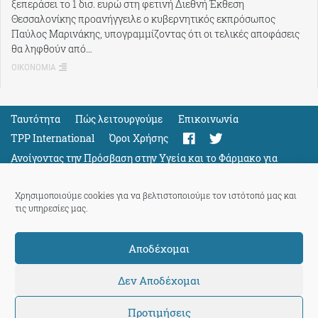
ξεπεράσει το 1 δισ. ευρώ στη φετινή Διεθνή Έκθεση
Θεσσαλονίκης προανήγγειλε ο κυβερνητικός εκπρόσωπος
Παύλος Μαρινάκης, υπογραμμίζοντας ότι οι τελικές αποφάσεις
θα ληφθούν από…
ΟΙΚΟΝΟΜΙΑ
Ταυτότητα
Πώς λειτουργούμε
Eπικοινωνία
TPP International
Όροι Χρήσης
Ανοίγοντας την Πρόσβαση στην Υγεία και το Φάρμακο για
Όλους
Support
Χρησιμοποιούμε cookies για να βελτιστοποιούμε τον ιστότοπό μας και
τις υπηρεσίες μας.
Αποδέχομαι
ThePressProject
powered by our
community members
Δεν Αποδέχομαι
Προτιμήσεις