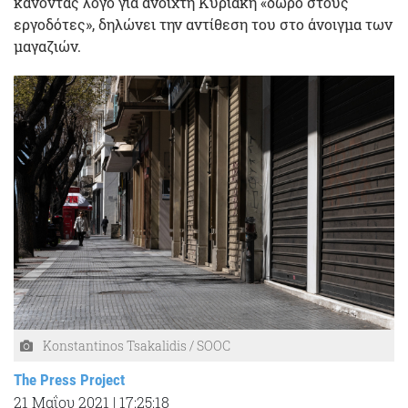
κάνοντας λόγο για ανοιχτή Κυριακή «δώρο στους
εργοδότες», δηλώνει την αντίθεση του στο άνοιγμα των
μαγαζιών.
Konstantinos Tsakalidis / SOOC
The Press Project
21 Μαΐου 2021
|
17:25:18