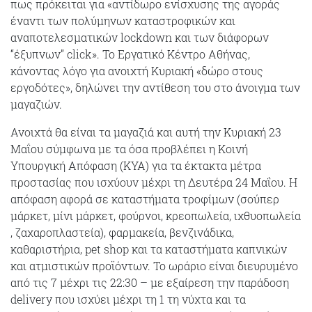
πως πρόκειται για «αντίδωρο ενίσχυσης της αγοράς
έναντι των πολύμηνων καταστροφικών και
αναποτελεσματικών lockdown και των διάφορων
“έξυπνων” click». Το Εργατικό Κέντρο Αθήνας,
κάνοντας λόγο για ανοιχτή Κυριακή «δώρο στους
εργοδότες», δηλώνει την αντίθεση του στο άνοιγμα των
μαγαζιών.
Ανοιχτά θα είναι τα μαγαζιά και αυτή την Κυριακή 23
Μαΐου σύμφωνα με τα όσα προβλέπει η Κοινή
Υπουργική Απόφαση (ΚΥΑ) για τα έκτακτα μέτρα
προστασίας που ισχύουν μέχρι τη Δευτέρα 24 Μαΐου. Η
απόφαση αφορά σε καταστήματα τροφίμων (σούπερ
μάρκετ, μίνι μάρκετ, φούρνοι, κρεοπωλεία, ιχθυοπωλεία
, ζαχαροπλαστεία), φαρμακεία, βενζινάδικα,
καθαριστήρια, pet shop και τα καταστήματα καπνικών
και ατμιστικών προϊόντων. Το ωράριο είναι διευρυμένο
από τις 7 μέχρι τις 22:30 – με εξαίρεση την παράδοση
delivery που ισχύει μέχρι τη 1 τη νύχτα και τα