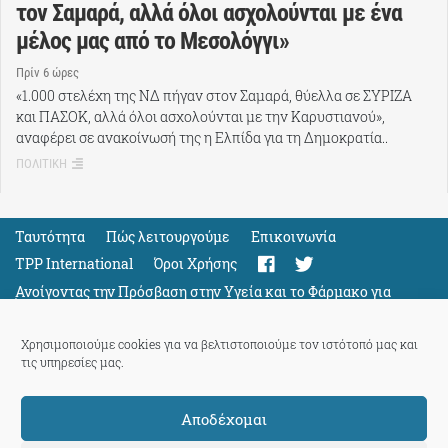
τον Σαμαρά, αλλά όλοι ασχολούνται με ένα
μέλος μας από το Μεσολόγγι»
Πρίν 6 ώρες
«1.000 στελέχη της ΝΔ πήγαν στον Σαμαρά, θύελλα σε ΣΥΡΙΖΑ
και ΠΑΣΟΚ, αλλά όλοι ασχολούνται με την Καρυστιανού»,
αναφέρει σε ανακοίνωσή της η Ελπίδα για τη Δημοκρατία..
ΠΟΛΙΤΙΚΗ
Ταυτότητα
Πώς λειτουργούμε
Eπικοινωνία
TPP International
Όροι Χρήσης
Ανοίγοντας την Πρόσβαση στην Υγεία και το Φάρμακο για
Όλους
Support
Χρησιμοποιούμε cookies για να βελτιστοποιούμε τον ιστότοπό μας και
τις υπηρεσίες μας.
Αποδέχομαι
ThePressProject