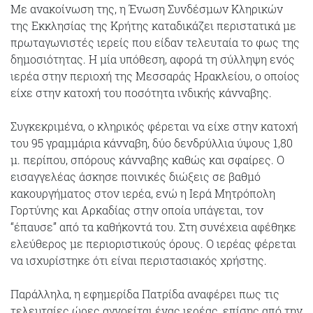
Με ανακοίνωση της, η Ένωση Συνδέσμων Κληρικών
της Εκκλησίας της Κρήτης καταδικάζει περιστατικά με
πρωταγωνιστές ιερείς που είδαν τελευταία το φως της
δημοσιότητας. Η μία υπόθεση, αφορά τη σύλληψη ενός
ιερέα στην περιοχή της Μεσσαράς Ηρακλείου, ο οποίος
είχε στην κατοχή του ποσότητα ινδικής κάνναβης.
Συγκεκριμένα, ο κληρικός φέρεται να είχε στην κατοχή
του 95 γραμμάρια κάνναβη, δύο δενδρύλλια ύψους 1,80
μ. περίπου, σπόρους κάνναβης καθώς και σφαίρες. Ο
εισαγγελέας άσκησε ποινικές διώξεις σε βαθμό
κακουργήματος στον ιερέα, ενώ η Ιερά Μητρόπολη
Γορτύνης και Αρκαδίας στην οποία υπάγεται, τον
“έπαυσε” από τα καθήκοντά του. Στη συνέχεια αφέθηκε
ελεύθερος με περιοριστικούς όρους. Ο ιερέας φέρεται
να ισχυρίστηκε ότι είναι περιστασιακός χρήστης.
Παράλληλα, η εφημερίδα Πατρίδα αναφέρει πως τις
τελευταίες ώρες αγνοείται ένας ιερέας, επίσης από την