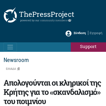
ThePressProject
powered by our
community members
Σύνδεση
Εγγραφή
Support
Newsroom
ΕΛΛΑΔΑ
Απολογούνται οι κληρικοί της
Κρήτης για το «σκανδαλισμό»
του ποιμνίου