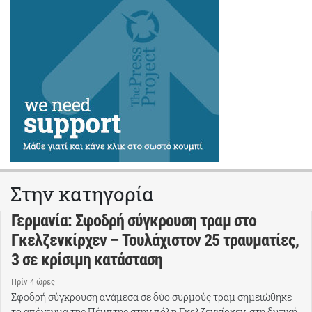
Στην κατηγορία
Γερμανία: Σφοδρή σύγκρουση τραμ στο
Γκελζενκίρχεν – Τουλάχιστον 25 τραυματίες,
3 σε κρίσιμη κατάσταση
Πρίν 4 ώρες
Σφοδρή σύγκρουση ανάμεσα σε δύο συρμούς τραμ σημειώθηκε
το απόγευμα της Πέμπτης στην πόλη Γκελζενκίρχεν, στη δυτική