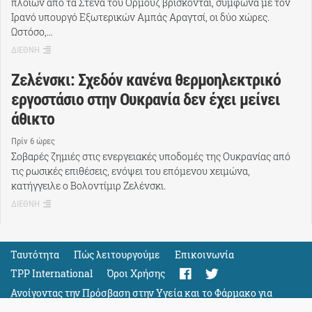
πλοίων από τα Στενά του Ορμούζ βρίσκονται, σύμφωνα με τον
Ιρανό υπουργό Εξωτερικών Αμπάς Αραγτσί, οι δύο χώρες.
Ωστόσο,…
ΔΙΕΘΝΗ
Ζελένσκι: Σχεδόν κανένα θερμοηλεκτρικό
εργοστάσιο στην Ουκρανία δεν έχει μείνει
άθικτο
Πρίν 6 ώρες
Σοβαρές ζημιές στις ενεργειακές υποδομές της Ουκρανίας από
τις ρωσικές επιθέσεις, ενόψει του επόμενου χειμώνα,
κατήγγειλε ο Βολοντίμιρ Ζελένσκι.
ΔΙΕΘΝΗ
Ταυτότητα
Πώς λειτουργούμε
Eπικοινωνία
TPP International
Όροι Χρήσης
Ανοίγοντας την Πρόσβαση στην Υγεία και το Φάρμακο για
Όλους