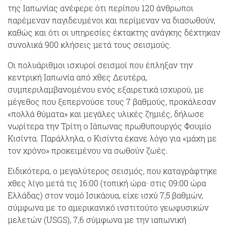
της Ιαπωνίας ανέφερε ότι περίπου 120 άνθρωποι
παρέμεναν παγιδευμένοι και περίμεναν να διασωθούν,
καθώς και ότι οι υπηρεσίες έκτακτης ανάγκης δέχτηκαν
συνολικά 900 κλήσεις μετά τους σεισμούς.
Οι πολυάριθμοι ισχυροί σεισμοί που έπληξαν την
κεντρική Ιαπωνία από χθες Δευτέρα,
συμπεριλαμβανομένου ενός εξαιρετικά ισχυρού, με
μέγεθος που ξεπερνούσε τους 7 βαθμούς, προκάλεσαν
«πολλά θύματα» και μεγάλες υλικές ζημιές, δήλωσε
νωρίτερα την Τρίτη ο Ιάπωνας πρωθυπουργός Φουμίο
Κισίντα. Παράλληλα, ο Κισίντα έκανε λόγο για «μάχη με
τον χρόνο» προκειμένου να σωθούν ζωές.
Ειδικότερα, ο μεγαλύτερος σεισμός, που καταγράφτηκε
χθες λίγο μετά τις 16:00 (τοπική ώρα· στις 09:00 ώρα
Ελλάδας) στον νομό Ισικάουα, είχε ισχύ 7,5 βαθμών,
σύμφωνα με το αμερικανικό ινστιτούτο γεωφυσικών
μελετών (USGS), 7,6 σύμφωνα με την ιαπωνική