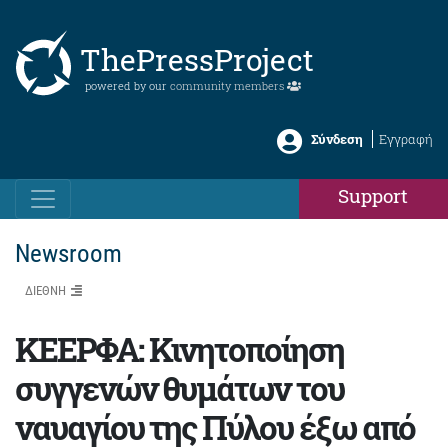
ThePressProject
powered by our
community members
Σύνδεση
Εγγραφή
Support
Newsroom
ΔΙΕΘΝΗ
ΚΕΕΡΦΑ: Κινητοποίηση
συγγενών θυμάτων του
ναυαγίου της Πύλου έξω από