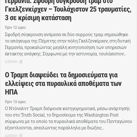
Γερμανία: Σφοδρή σύγκρουση τραμ στο
Γκελζενκίρχεν – Τουλάχιστον 25 τραυματίες,
3 σε κρίσιμη κατάσταση
Πρίν 12 ώρες
Σφοδρή σύγκρουση ανάμεσα σε δύο συρμούς τραμ σημειώθηκε
το απόγευμα της Πέμπτης στην πόλη Γκελζενκίρχεν, στη δυτική
Γερμανία, προκαλώντας μεγάλη κινητοποίηση των υπηρεσιών
έκτακτης ανάγκης. Σύμφωνα με την αστυνομία, τουλάχιστον…
ΔΙΕΘΝΗ
Ο Τραμπ διαψεύδει τα δημοσιεύματα για
ελλείψεις στα πυραυλικά αποθέματα των
ΗΠΑ
Πρίν 13 ώρες
Ο Ντόναλντ Τραμπ διέψευσε κατηγορηματικά, μέσω ανάρτησής
του στο Truth Social, το δημοσίευμα της Washington Post
σύμφωνα με το οποίο τα πυραυλικά αποθέματα του Πενταγώνου
εξαντλούνται, απειλώντας παράλληλα με διώξεις…
ΔΙΕΘΝΗ