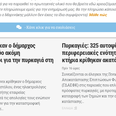
ά για να παραχθεί το πρωτογενές υλικό που θα βρείτε εδώ χρειαζόμασ
εν πληρώσουμε εμείς για την ενημέρωσή μας, θα την πληρώσει κάποι
αι ο Μαρινάκης μάλλον δεν έχεις τα ίδια συμφέροντα).
Μάθε πώς
- Κάνε κλικ για να σχολιάσεις
αν ο δήμαρχος
Πυρκαγιές: 325 αυτοψί
ύο ακόμη
περιφερειακές ενότητ
 για την πυρκαγιά στη
κτήρια κρίθηκαν ακατ
Πρίν 16 ώρες
Συνεχίζονται οι έλεγχοι της Γεν
Αποκατάστασης Επιπτώσεων Φ
οι κρίθηκαν ο δήμαρχος
(ΓΔΑΕΦΚ) στις περιοχές που επλ
οστόλου, ένας ηλεκτρολόγος
πρόσφατες πυρκαγιές, με προτε
τήτης εταιρείας
καταγραφή των ζημιών και την 
ά τις απολογίες τους ενώπιον
κατάστασης…
ν για την καταστροφική
ε…
ΕΛΛΑΔΑ