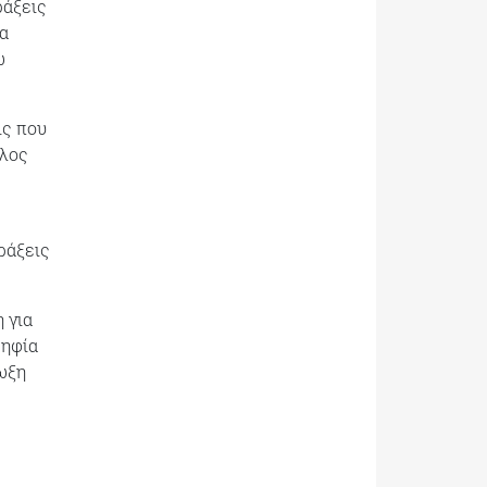
ράξεις
να
ω
ις που
έλος
ράξεις
 για
ψηφία
ίωξη