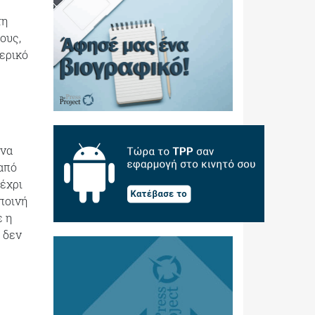
τη
ους,
ερικό
ένα
από
μέχρι
ποινή
ε η
 δεν