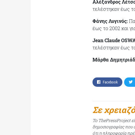
Αλέξανδρος Λέτσα
τελέστηκαν έως το 
Φάνης Λυγινός:
Παύ
έως το 2002 και γι
Jean Claude OSW
τελέστηκαν έως το 
Μάρθα Δημητριάδ
Facebook
Σε χρειαζ
Το ThePressProject ε
δημοσιογραφίας που σ
ότι η πληροφορία πρέπ