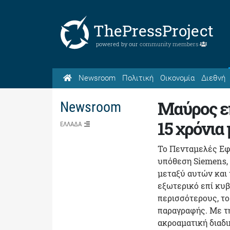
ThePressProject
powered by our
community members
Newsroom
Πολιτική
Οικονομία
Διεθνή
Μαύρος επ
Newsroom
15 χρόνια 
ΕΛΛΑΔΑ
Το Πενταμελές Εφ
υπόθεση Siemens,
μεταξύ αυτών και
εξωτερικό επί κυβ
περισσότερους, το
παραγραφής. Με τη
ακροαματική διαδι