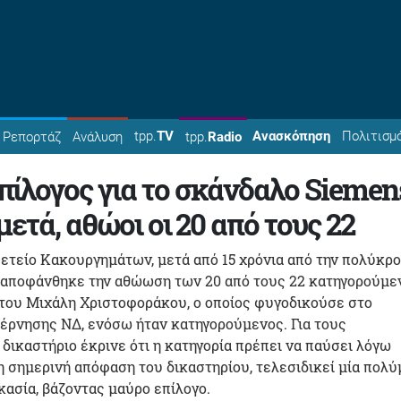
tpp.
TV
Ανασκόπηση
Πολιτισμ
Ρεπορτάζ
Ανάλυση
tpp.
Radio
ίλογος για το σκάνδαλο Siemen
μετά, αθώοι οι 20 από τους 22
ετείο Κακουργημάτων, μετά από 15 χρόνια από την πολύκρ
 αποφάνθηκε την αθώωση των 20 από τους 22 κατηγορούμε
 του Μιχάλη Χριστοφοράκου, ο οποίος φυγοδικούσε στο
έρνησης ΝΔ, ενόσω ήταν κατηγορούμενος. Για τους
 δικαστήριο έκρινε ότι η κατηγορία πρέπει να παύσει λόγω
 σημερινή απόφαση του δικαστηρίου, τελεσιδικεί μία πολύ
κασία, βάζοντας μαύρο επίλογο.