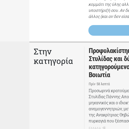
κομμάτι της ύλης αλλ
υποστήριξή σου. Αν δ
άλλος (και αν δεν είσ
Στην
Προφυλακίστηκ
Στυλίδας και δ
κατηγορία
κατηγορούμενοι
Βοιωτία
Πρίν 58 λεπτά
Προσωρινά κρατούμεν
Στυλίδας Γιάννης Απ
μηχανικός και ο ιδιοκ
ανεμογεννητριών, μετ
της Ανακρίτριας Θηβώ
πυρκαγιά που ξέσπασ
ΕΛΛΑΔΑ