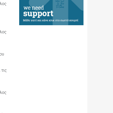
έλος
έλος
που
 τις
έλος