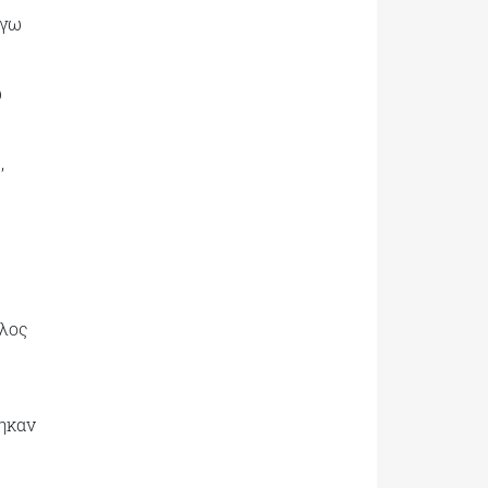
όγω
ω
,
έλος
τηκαν