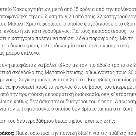
τείο Κακουργημάτων, μετά από 15 χρόνια από την πολύκρο
 αποφάνθηκε την αθώωση των 20 από τους 22 κατηγορούμεν
του Μιχάλη Χριστοφοράκου, ο οποίος φυγοδικούσε στο εξωτ
, ενόσω ήταν κατηγορούμενος. Για τους περισσότερους, το
 ότι η κατηγορία πρέπει να παύσει λόγω παραγραφής. Με τη
του δικαστηρίου, τελεσιδικεί μία πολύμηνη ακροαματική
τας μαύρο επίλογο.
σύνη αποφάσισε να βάλει τέλος με τον πιο άδοξο τρόπο σε 
ατικά σκάνδαλα της Μεταπολίτευσης, αθωώνοντας τους 20 
μενους. Συγκεκριμένα, για τον Χρήστο Καραβέλα, ο οποίος 
ί να φυγοδικεί παρά το γεγονός ότι σε βάρος του εκκρεμεί 
 από την πρωτόδικη ακροαματική διαδικασία, δεν εξετάστηκ
είριση καθώς δεν άσκησαν οι δικηγόροι του έφεση. Απόφαση
α τον κ. Γυφτόπουλο, ο οποίος δεν βρίσκεται πια στη ζωή.
ση του δευτεροβάθμιου δικαστηρίου, έχει ως εξής:
ράκος:
Παύει οριστικά την ποινική δίωξη για τις πράξεις που