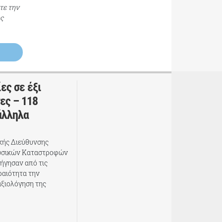
τε την
ος
ες σε έξι
ες – 118
άλληλα
ικής Διεύθυνσης
υσικών Καταστροφών
ήγησαν από τις
ραιότητα την
αξιολόγηση της