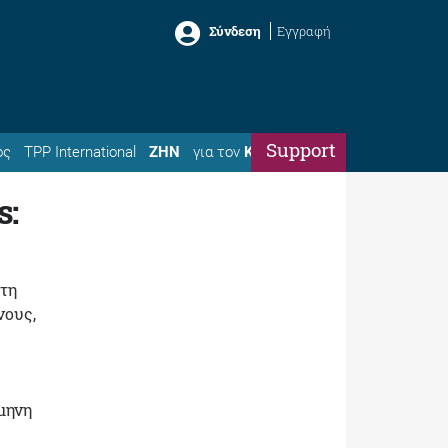
Σύνδεση
Εγγραφή
Support
ός
TPP International
ΖΗΝ
για τον
Κώστα
s:
οτη
νους,
μηνη