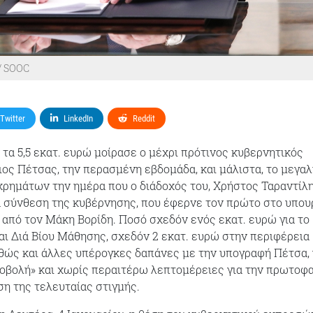
/ SOOC
Twitter
LinkedIn
Reddit
 τα 5,5 εκατ. ευρώ μοίρασε ο μέχρι πρότινος κυβερνητικός
ος Πέτσας, την περασμένη εβδομάδα, και μάλιστα, το μεγα
ρημάτων την ημέρα που ο διάδοχός του, Χρήστος Ταραντίλη
 σύνθεση της κυβέρνησης, που έφερνε τον πρώτο στο υπου
από τον Μάκη Βορίδη. Ποσό σχεδόν ενός εκατ. ευρώ για το
αι Διά Βίου Μάθησης, σχεδόν 2 εκατ. ευρώ στην περιφέρεια
αθώς και άλλες υπέρογκες δαπάνες με την υπογραφή Πέτσα, 
οβολή» και χωρίς περαιτέρω λεπτομέρειες για την πρωτοφ
η της τελευταίας στιγμής.