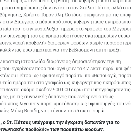
 Δευτέρα, 4 Ιανουαρίου, η θέση του κυβερνητικού εκπροσ
τα μέσα ενημέρωσης δεν ανήκει στον Στέλιο Πέτσα, αλλά στ
βέρνησης, Χρήστο Ταραντίλη. Ωστόσο, σύμφωνα με τις απο
 στην Διαύγεια, ο μέχρι πρότινος κυβερνητικός εκπρόσωπο
υταία του -στην κυριολεξία- ημέρα στο γραφείο του Μεγάρο
 την υπογραφή του σε χρηματοδοτήσεις εκατομμυρίων ευρώ
ικοινωνιακή προβολή» διαφόρων φορέων, χωρίς περισσότερ
καλώντας ερωτηματικά για την βεβιασμένη αυτή πράξη.
ν κρατική ιστοσελίδα διαφάνειας δημοσιεύτηκαν την 4η
ς που εγκρίνουν ποσά που αγγίζουν τα 4,7 εκατ. ευρώ και φέ
 Στέλιου Πέτσα ως υφυπουργό παρά τω πρωθυπουργώ, παρότ
ευταία ημέρα του στο γραφείο ως κυβερνητικός εκπρόσωπος
στίθενται ακόμα σχεδόν 900.000 ευρώ που υπεγράφησαν τις
ες, με τις συνολικές δαπάνες που ενέκρινε ο τέως
όσωπος λίγο πριν πάρει «μετάθεση» ως υφυπουργός του νέ
ών, Μάκη Βορίδη, να φτάνουν τα 5,5 εκατ. ευρώ.
, ο Στ. Πέτσας υπέγραψε την έγκριση δαπανών για το
οινωνιακής προβολής» των παρακάτω φορέων: