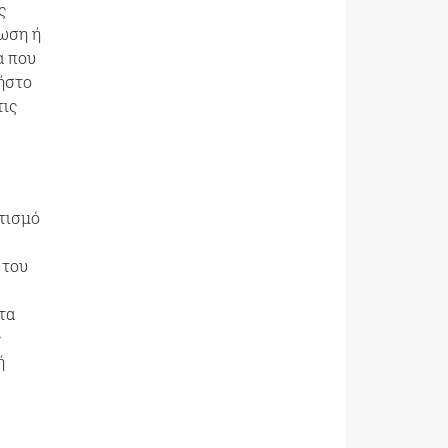
ς
νωση ή
α που
ήστο
τις
τισμό
 του
τα
ς
ή