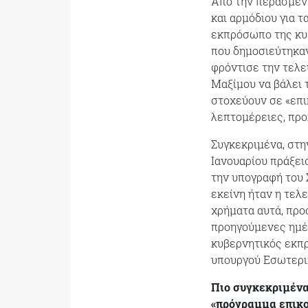
Από την περασμένη
και αρμόδιου για 
εκπρόσωπο της κυ
που δημοσιεύτηκαν
φρόντισε την τελε
Μαξίμου να βάλει
στοχεύουν σε «επ
λεπτομέρειες, προ
Συγκεκριμένα, στη
Ιανουαρίου πράξει
την υπογραφή του
εκείνη ήταν η τελ
χρήματα αυτά, προ
προηγούμενες ημέρ
κυβερνητικός εκπρ
υπουργού Εσωτερικ
Πιο συγκεκριμένα
«πρόγραμμα επικ