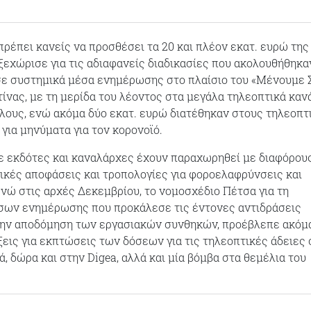
πρέπει κανείς να προσθέσει τα 20 και πλέον εκατ. ευρώ της
ξεχώρισε για τις αδιαφανείς διαδικασίες που ακολουθήθηκα
σε συστημικά μέσα ενημέρωσης στο πλαίσιο του «Μένουμε Σ
ίνας, με τη μερίδα του λέοντος στα μεγάλα τηλεοπτικά καν
ίλους, ενώ ακόμα δύο εκατ. ευρώ διατέθηκαν στους τηλεοπτ
 για μηνύματα για τον κορονοϊό.
ε εκδότες και καναλάρχες έχουν παραχωρηθεί με διαφόρου
ικές αποφάσεις και τροπολογίες για φοροελαφρύνσεις και
νώ στις αρχές Δεκεμβρίου, το νομοσχέδιο Πέτσα για τη
έσων ενημέρωσης που προκάλεσε τις έντονες αντιδράσεις
την αποδόμηση των εργασιακών συνθηκών, προέβλεπε ακόμ
ξεις για εκπτώσεις των δόσεων για τις τηλεοπτικές άδειες 
, δώρα και στην Digea, αλλά και μία βόμβα στα θεμέλια του