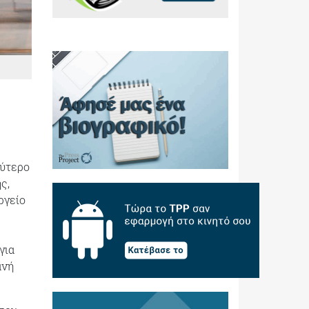
λύτερο
ς,
ργείο
για
ανή