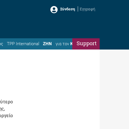
Σύνδεση
Εγγραφή
Support
ός
TPP International
ΖΗΝ
για τον
Κώστα
λύτερο
ης,
υργείο