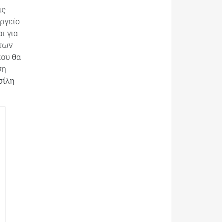
ις
υργείο
ι για
άτων
που θα
ση
σίλη