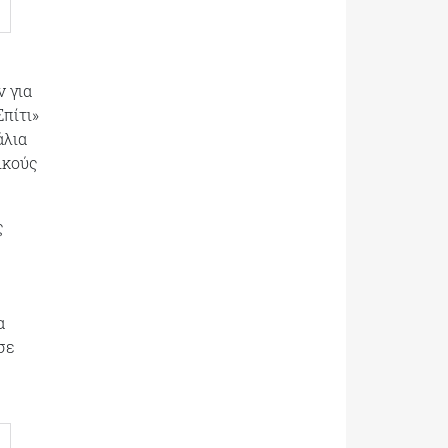
ν για
πίτι»
άλια
ικούς
ς
α
σε