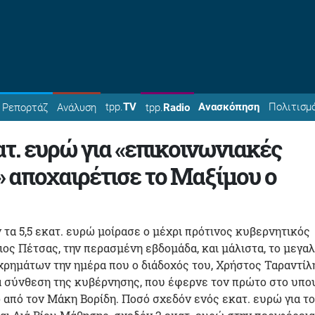
tpp.
TV
Ανασκόπηση
Πολιτισμ
Ρεπορτάζ
Ανάλυση
tpp.
Radio
ατ. ευρώ για «επικοινωνιακές
 αποχαιρέτισε το Μαξίμου ο
 τα 5,5 εκατ. ευρώ μοίρασε ο μέχρι πρότινος κυβερνητικός
ος Πέτσας, την περασμένη εβδομάδα, και μάλιστα, το μεγα
ρημάτων την ημέρα που ο διάδοχός του, Χρήστος Ταραντίλ
α σύνθεση της κυβέρνησης, που έφερνε τον πρώτο στο υπο
από τον Μάκη Βορίδη. Ποσό σχεδόν ενός εκατ. ευρώ για το