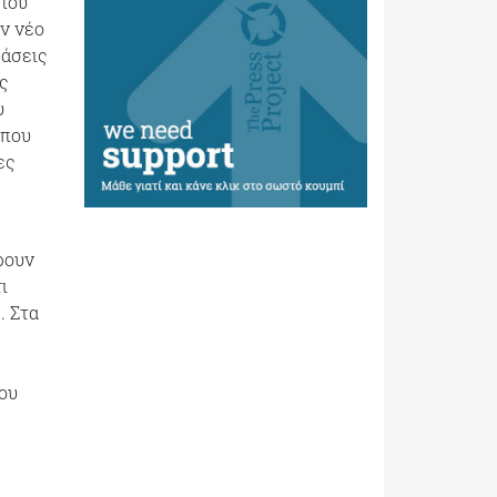
ώπου
ον νέο
φάσεις
ς
υ
 που
ες
ρουν
ι
. Στα
ου