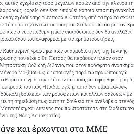
ες αυτές εγκρίσεις τόσο μεγάλων ποσών από την πλευρά τη
ιαφόρους φορείς δεν έχει υπάρξει κάποια επίσημη ανακοί
ν ανάγκη διάθεσης των ποσών. Ωστόσο, από τα πρώτα σχόλι
ν Τύπο με την αντικατάσταση του Στέλιου Πέτσα με τον Χρ
ψε πως ο νέος κυβερνητικός εκπρόσωπος δεν θα αναλάβει 
προκατόχου του αναφορικά με τις χρηματοδοτήσεις.
ν Καθημερινή γράφτηκε πως οι αρμοδιότητες της Γενικής
ρωσης που είχε ο Στ. Πέτσας θα περάσουν πλέον στον
 Μητσοτάκη, Θοδωρή Λιβάνιο, που στον πρόσφατο ανασχημα
 Μέγαρο Μαξίμου ως υφυπουργός παρά τω πρωθυπουργώ.
ο Θέμα που γράφτηκε κάτι αντίστοιχο, μεταφέρθηκε η ρήση
 εκπροσώπου πως «Παιδιά, εγώ μ’ αυτά δεν είμαι καλός»,
«δύσκολη δουλειά» των ρουσφετιών και άλλων σχέσεων με 
με τη σημείωση πως αυτή τη δουλειά την ανέλαβε ο στενό
 Μητσοτάκη, και εκείνος που πρωτοστάτησε στη διαδικτυακ
νια της Νέας Δημοκρατίας.
άνε και έρχονται στα ΜΜΕ