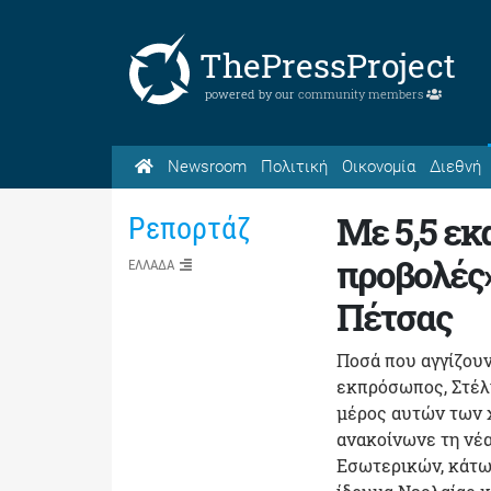
ThePressProject
powered by our
community members
Newsroom
Πολιτική
Οικονομία
Διεθνή
Με 5,5 εκ
Ρεπορτάζ
προβολές»
ΕΛΛΑΔΑ
Πέτσας
Ποσά που αγγίζουν
εκπρόσωπος, Στέλι
μέρος αυτών των χ
ανακοίνωνε τη νέ
Εσωτερικών, κάτω 