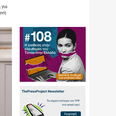
 για
ανή