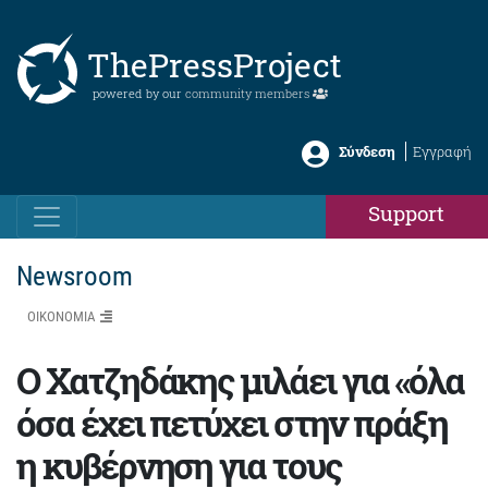
ThePressProject
powered by our
community members
Σύνδεση
Εγγραφή
Support
Newsroom
ΟΙΚΟΝΟΜΙΑ
Ο Χατζηδάκης μιλάει για «όλα
όσα έχει πετύχει στην πράξη
η κυβέρνηση για τους