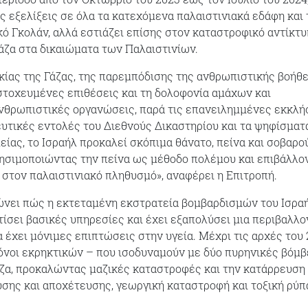
ς εξελίξεις σε όλα τα κατεχόμενα παλαιστινιακά εδάφη και 
ό Γκολάν, αλλά εστιάζει επίσης στον καταστροφικό αντίκτ
άζα στα δικαιώματα των Παλαιστινίων.
ίας της Γάζας, της παρεμπόδισης της ανθρωπιστικής βοήθε
στοχευμένες επιθέσεις και τη δολοφονία αμάχων και
νθρωπιστικές οργανώσεις, παρά τις επανειλημμένες εκκλή
ευτικές εντολές του Διεθνούς Δικαστηρίου και τα ψηφίσματ
ίας, το Ισραήλ προκαλεί σκόπιμα θάνατο, πείνα και σοβαρο
ησιμοποιώντας την πείνα ως μέθοδο πολέμου και επιβάλλο
 στον παλαιστινιακό πληθυσμό», αναφέρει η Επιτροπή.
ώνει πώς η εκτεταμένη εκστρατεία βομβαρδισμών του Ισρα
τίσει βασικές υπηρεσίες και έχει εξαπολύσει μια περιβαλλο
 έχει μόνιμες επιπτώσεις στην υγεία. Μέχρι τις αρχές του 
όνοι εκρηκτικών – που ισοδυναμούν με δύο πυρηνικές βόμβ
άζα, προκαλώντας μαζικές καταστροφές και την κατάρρευση
ης και αποχέτευσης, γεωργική καταστροφή και τοξική ρύπ