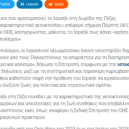
Twitter
LinkedIn
Reddit
μου που χρησιμοποιεί το Ισραήλ στη Λωρίδα της Γάζας
 χαρακτηριστικά γενοκτονίας» ανέφερε σήμερα Πέμπτη 14/1
ου ΟΗΕ, κατηγορώντας, μάλιστα, το Ισραήλ πως κάνει «χρήση
 πολέμου».
 πολέμου, οι Ισραηλινοί αξιωματούχοι έχουν υποστηρίξει δη
ρούν από τους Παλαιστίνιους τα απαραίτητα για τη διατήρησ
ερό και καύσιμα», δήλωσε η Επιτροπή, σύμφωνα με την
ιστο
ι δηλώσεις μαζί με τη συστηματική και παράνομη παρέμβασ
εια καθιστούν σαφή την πρόθεση του Ισραήλ να εργαλειοπο
υ σώζουν ζωές για πολιτικά και στρατιωτικά οφέλη».
αήλ στη Γάζα συνάδει με τα χαρακτηριστικά της γενοκτονίας
αμάχων και απειλητικές για τη ζωή συνθήκες που επιβάλλο
αιστίνιους εκεί, όπως αναφέρει η Ειδική Επιτροπή του ΟΗΕ 
σραηλινών πρακτικών.
ερίοδο από τον Οκτώβριο του 2023 έως τον Ιούλιο του 2024,