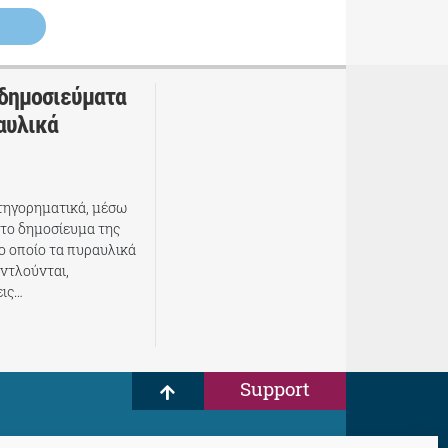
 δημοσιεύματα
αυλικά
τηγορηματικά, μέσω
 το δημοσίευμα της
 οποίο τα πυραυλικά
ντλούνται,
εις…
Support