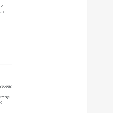
υν
να
ς
τεύουμε
τε την
ος