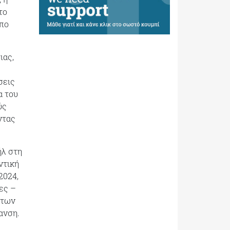
το
υπο
ιας,
σεις
α του
ύς
ντας
ήλ στη
ντική
2024,
ες –
 των
ανση.