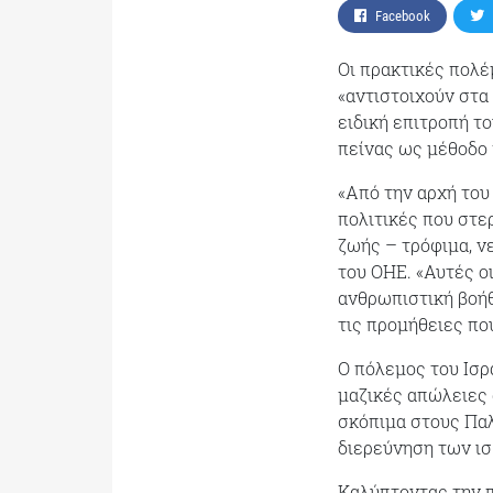
Facebook
Οι πρακτικές πολέ
«αντιστοιχούν στα
ειδική επιτροπή τ
πείνας ως μέθοδο
«Από την αρχή του
πολιτικές που στε
ζωής – τρόφιμα, ν
του ΟΗΕ. «Αυτές ο
ανθρωπιστική βοήθ
τις προμήθειες πο
Ο πόλεμος του Ισρ
μαζικές απώλειες 
σκόπιμα στους Παλ
διερεύνηση των ι
Καλύπτοντας την π