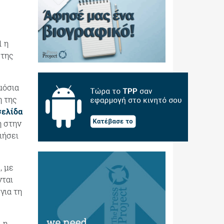
1 η
 της
μόσια
η της
σελίδα
η στην
ιήσει
, με
νται
για τη
 η