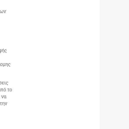
των
φής
νομης
σεις
από το
 να
στην