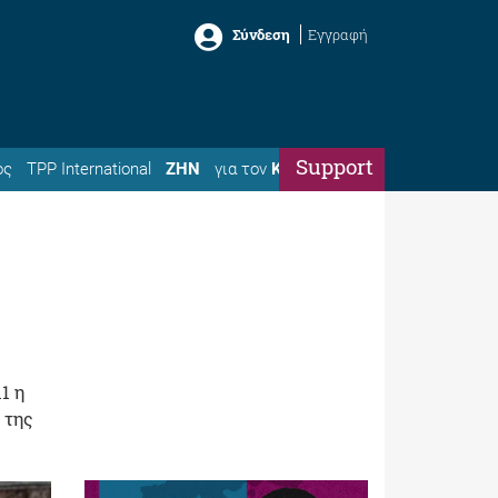
Σύνδεση
Εγγραφή
Support
ός
TPP International
ΖΗΝ
για τον
Κώστα
1 η
 της