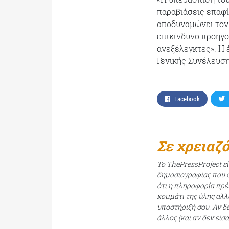
παραβιάσεις επαφί
αποδυναμώνει τον 
επικίνδυνο προηγο
ανεξέλεγκτες». Η 
Γενικής Συνέλευση
Facebook
Σε χρειαζ
Το ThePressProject ε
δημοσιογραφίας που σ
ότι η πληροφορία πρέπ
κομμάτι της ύλης αλλ
υποστήριξή σου. Αν δ
άλλος (και αν δεν είσ