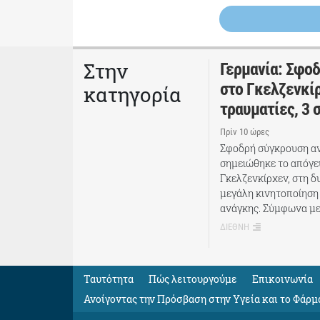
Στην
Γερμανία: Σφο
στο Γκελζενκίρ
κατηγορία
τραυματίες, 3 
Πρίν 10 ώρες
Σφοδρή σύγκρουση αν
σημειώθηκε το απόγε
Γκελζενκίρχεν, στη δ
μεγάλη κινητοποίηση
ανάγκης. Σύμφωνα με
ΔΙΕΘΝΗ
Ταυτότητα
Πώς λειτουργούμε
Eπικοινωνία
Ανοίγοντας την Πρόσβαση στην Υγεία και το Φάρμ