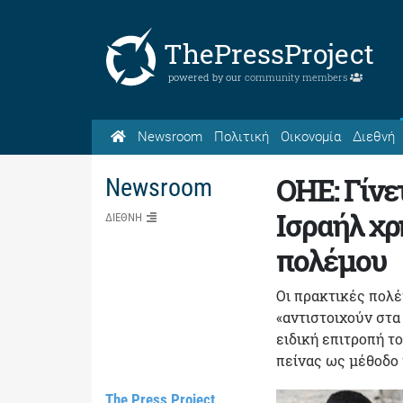
ThePressProject
powered by our
community members
Newsroom
Πολιτική
Οικονομία
Διεθνή
ΟΗΕ: Γίνε
Newsroom
Ισραήλ χρ
ΔΙΕΘΝΗ
πολέμου
Οι πρακτικές πολέ
«αντιστοιχούν στα
ειδική επιτροπή τ
πείνας ως μέθοδο
The Press Project