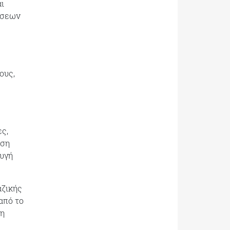
ι
ίσεων
ους,
ς,
ιση
φυγή
αζικής
από το
ση