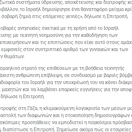
ωτικά συστήματα ύδρευσης, αποχέτευσης και διατροφής κα
ιβάλλον, το Ισραήλ δημιούργησε ένα θανατηφόρο μείγμα κρ
 σοβαρή ζημιά στις επόμενες γενιές», δήλωσε η Επιτροπή.
σοβαρές ανησυχίες σχετικά με τη χρήση από το Ισραήλ
υσης με τεχνητή νοημοσύνη για την καθοδήγηση των
επιχειρήσεων και τις επιπτώσεις που είχε αυτό στους αμάχ
ρα εμφανείς στον συντριπτικό αριθμό των γυναικών και των
ων θυμάτων.
ισραηλινό στρατό της επιθέσεων με τη βοήθεια τεχνητής
άχιστη ανθρώπινη επίβλεψη, σε συνδυασμό με βαριές βόμβε
αδιαφορία του Ισραήλ για την υποχρέωσή του να κάνει διάκρ
 μαχητών και να λαμβάνει επαρκείς εγγυήσεις για την απο
 δήλωσε η Επιτροπή.
τροφής στη Γάζα, η κλιμακούμενη λογοκρισία των μέσων μ
ταστολή των διαφωνιών και η στοχοποίηση δημοσιογράφων 
 σκόπιμες προσπάθειες να εμποδιστεί η παγκόσμια πρόσβα
 διαπίστωσε η Επιτροπή. Σημείωσε ακόμα πώς οι εταιρείες