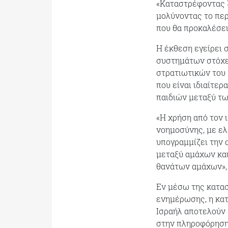
«Καταστρέφοντας ζ
μολύνοντας το περ
που θα προκαλέσει
Η έκθεση εγείρει 
συστημάτων στόχε
στρατιωτικών του 
που είναι ιδιαίτε
παιδιών μεταξύ τ
«Η χρήση από τον 
νοημοσύνης, με ελ
υπογραμμίζει την 
μεταξύ αμάχων και
θανάτων αμάχων»,
Εν μέσω της κατασ
ενημέρωσης, η κα
Ισραήλ αποτελούν
στην πληροφόρηση,