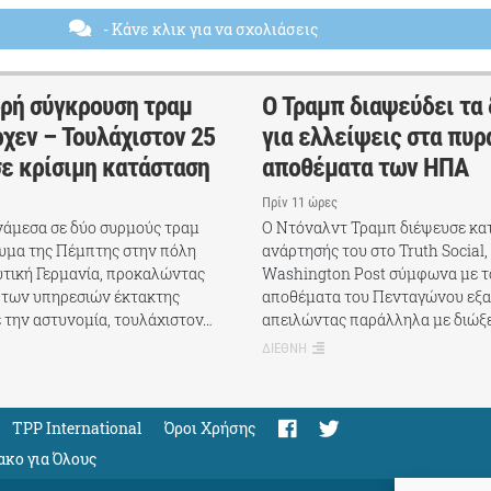
- Κάνε κλικ για να σχολιάσεις
δρή σύγκρουση τραμ
Ο Τραμπ διαψεύδει τα
χεν – Τουλάχιστον 25
για ελλείψεις στα πυρ
σε κρίσιμη κατάσταση
αποθέματα των ΗΠΑ
Πρίν 11 ώρες
άμεσα σε δύο συρμούς τραμ
Ο Ντόναλντ Τραμπ διέψευσε κα
υμα της Πέμπτης στην πόλη
ανάρτησής του στο Truth Social,
υτική Γερμανία, προκαλώντας
Washington Post σύμφωνα με το
 των υπηρεσιών έκτακτης
αποθέματα του Πενταγώνου εξα
 την αστυνομία, τουλάχιστον…
απειλώντας παράλληλα με διώξ
ΔΙΕΘΝΗ
TPP International
Όροι Χρήσης
ακο για Όλους