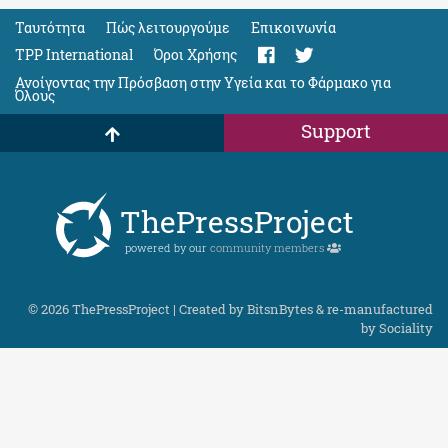
Ταυτότητα
Πώς λειτουργούμε
Eπικοινωνία
TPP International
Όροι Χρήσης
Ανοίγοντας την Πρόσβαση στην Υγεία και το Φάρμακο για
Όλους
Support
ThePressProject
powered by our
community members
© 2026 ThePressProject | Created by BitsnBytes & re-manufactured
by
Sociality