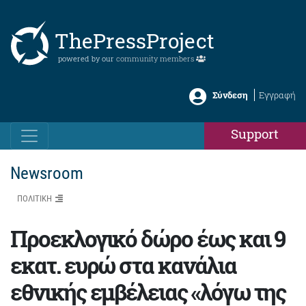
ThePressProject
powered by our
community members
Σύνδεση
Εγγραφή
Support
Newsroom
ΠΟΛΙΤΙΚΗ
Προεκλογικό δώρο έως και 9
εκατ. ευρώ στα κανάλια
εθνικής εμβέλειας «λόγω της