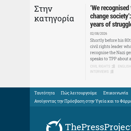
Στην
‘We recognised 
change society’
κατηγορία
years of struggl
02/08/2026
Shortly before his 80
civil rights leader w
recognise the Nazi ge
speaks to TPP about 
CIVIL RIGHTS
ENGLIS
INTERVIEWS
Ταυτότητα
Πώς λειτουργούμε
Eπικοινωνία
Ανοίγοντας την Πρόσβαση στην Υγεία και το Φάρμ
ThePressProjec