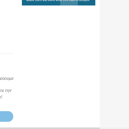
τεύουμε
τε την
ος