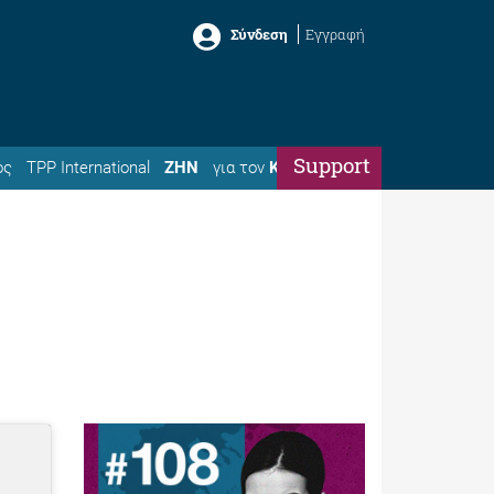
Σύνδεση
Εγγραφή
Support
ός
TPP International
ΖΗΝ
για τον
Κώστα