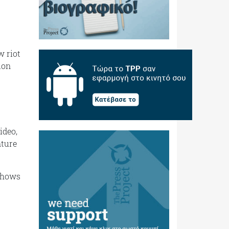
w riot
ion
ideo,
nture
 shows