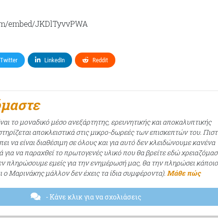
om/embed/JKDlTyvvPWA
Twitter
LinkedIn
Reddit
όμαστε
ίναι το μοναδικό μέσο ανεξάρτητης, ερευνητικής και αποκαλυπτικής
τηρίζεται αποκλειστικά στις μικρο-δωρεές των επισκεπτών του. Πισ
ει να είναι διαθέσιμη σε όλους και για αυτό δεν κλειδώνουμε κανένα
ά για να παραχθεί το πρωτογενές υλικό που θα βρείτε εδώ χρειαζόμασ
εν πληρώσουμε εμείς για την ενημέρωσή μας, θα την πληρώσει κάποι
αι ο Μαρινάκης μάλλον δεν έχεις τα ίδια συμφέροντα).
Μάθε πώς
- Κάνε κλικ για να σχολιάσεις