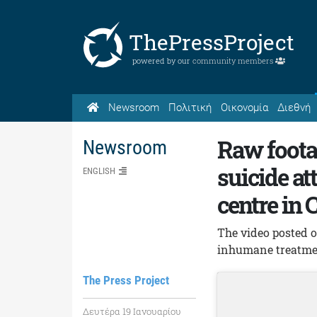
ThePressProject
powered by our
community members
Newsroom
Πολιτική
Οικονομία
Διεθνή
Raw footag
Newsroom
suicide a
ENGLISH
centre in 
The video posted o
inhumane treatmen
The Press Project
Δευτέρα 19 Ιανουαρίου