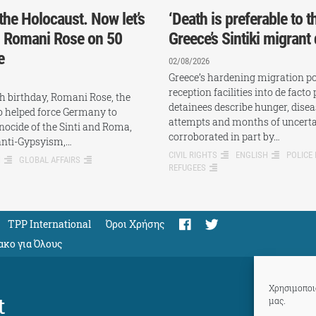
the Holocaust. Now let’s
‘Death is preferable to th
: Romani Rose on 50
Greece’s Sintiki migrant
e
02/08/2026
Greece’s hardening migration pol
reception facilities into de facto 
th birthday, Romani Rose, the
detainees describe hunger, disea
ho helped force Germany to
attempts and months of uncerta
nocide of the Sinti and Roma,
corroborated in part by…
anti-Gypsyism,…
CIVIL RIGHTS
ENGLISH
POLICE
H
GLOBAL AFFAIRS
REFUGEES
TPP International
Όροι Χρήσης
ακο για Όλους
Χρησιμοποιο
t
μας.