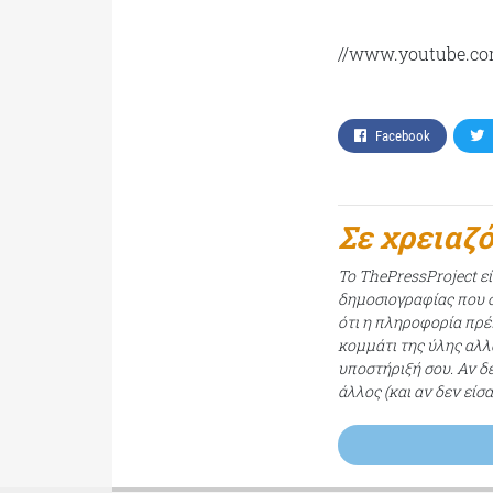
//www.youtube.c
Facebook
Σε χρειαζ
Το ThePressProject ε
δημοσιογραφίας που σ
ότι η πληροφορία πρέπ
κομμάτι της ύλης αλλ
υποστήριξή σου. Αν δ
άλλος (και αν δεν είσ