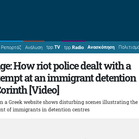
tpp.
TV
Ανασκόπηση
Πολιτισμ
Ρεπορτάζ
Ανάλυση
tpp.
Radio
e: How riot police dealt with a
ttempt at an immigrant detention
Corinth [Video]
n a Greek website shows disturbing scenes illustrating the
t of immigrants in detention centres