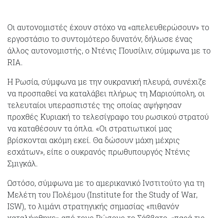
Οι αυτονομιστές έχουν στόχο να «απελευθερώσουν» το
εργοστάσιο το συντομότερο δυνατόν, δήλωσε ένας
άλλος αυτονομιστής, ο Ντένις Πουσίλιν, σύμφωνα με το
RIA.
Η Ρωσία, σύμφωνα με την ουκρανική πλευρά, συνέχιζε
να προσπαθεί να καταλάβει πλήρως τη Μαριούπολη, οι
τελευταίοι υπερασπιστές της οποίας αψήφησαν
προχθές Κυριακή το τελεσίγραφο του ρωσικού στρατού
να καταθέσουν τα όπλα. «Οι στρατιωτικοί μας
βρίσκονται ακόμη εκεί. Θα δώσουν μάχη μέχρις
εσχάτων», είπε ο ουκρανός πρωθυπουργός Ντένις
Σμιγκάλ.
Ωστόσο, σύμφωνα με το αμερικανικό Ινστιτούτο για τη
Μελέτη του Πολέμου (Institute for the Study of War,
ISW), το λιμάνι στρατηγικής σημασίας «πιθανόν
καταλήφθηκε» από τους Ρώσους το Σάββατο, «παρά τις