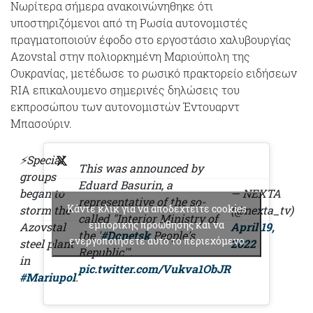
Νωρίτερα σήμερα ανακοινώνηθηκε ότι
υποστηριζόμενοι από τη Ρωσία αυτονομιστές
πραγματοποιούν έφοδο στο εργοστάσιο χαλυβουργίας
Azovstal στην πολιορκημένη Μαριούπολη της
Ουκρανίας, μετέδωσε το ρωσικό πρακτορείο ειδήσεων
RIA επικαλουμενο σημερινές δηλώσεις του
εκπροσώπου των αυτονομιστών Έντουαρντ
Μπασούριν.
⚡️Special
This was announced by
groups
Eduard Basurin, a
began to
— NEXTA
representative of the so-
Κάντε κλικ για να αποδεχτείτε cookies
storm the
(@nexta_tv)
called "Interior Ministry of
εμπορικής προώθησης και να
Azovstal
April 19,
the '
#Donetsk
People's
ενεργοποιήσετε αυτό το περιεχόμενο
steel plant
2022
Republic'".
in
pic.twitter.com/Vukva1ObJR
#Mariupol
.