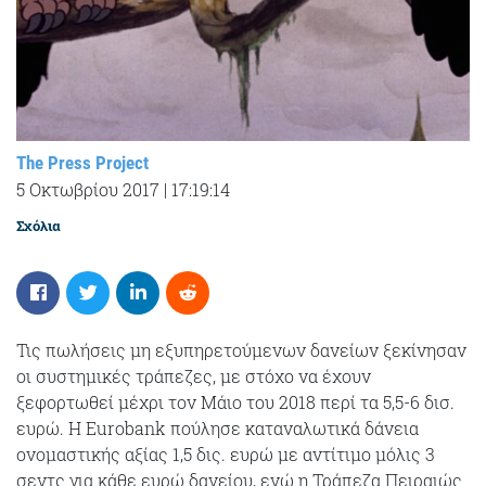
The Press Project
5 Οκτωβρίου 2017
|
17:19:14
Σχόλια
Τις πωλήσεις μη εξυπηρετούμενων δανείων ξεκίνησαν
οι συστημικές τράπεζες, με στόχο να έχουν
ξεφορτωθεί μέχρι τον Μάιο του 2018 περί τα 5,5-6 δισ.
ευρώ. Η Eurobank πούλησε καταναλωτικά δάνεια
ονομαστικής αξίας 1,5 δις. ευρώ με αντίτιμο μόλις 3
σεντς για κάθε ευρώ δανείου, ενώ η Τράπεζα Πειραιώς