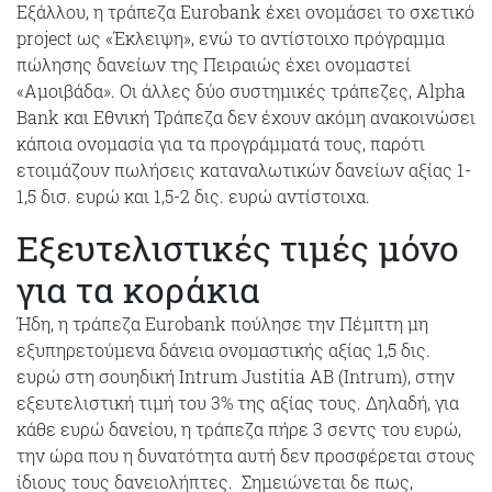
Εξάλλου, η τράπεζα Eurobank έχει ονομάσει το σχετικό
project ως «Έκλειψη», ενώ το αντίστοιχο πρόγραμμα
πώλησης δανείων της Πειραιώς έχει ονομαστεί
«Αμοιβάδα». Οι άλλες δύο συστημικές τράπεζες, Alpha
Bank και Εθνική Τράπεζα δεν έχουν ακόμη ανακοινώσει
κάποια ονομασία για τα προγράμματά τους, παρότι
ετοιμάζουν πωλήσεις καταναλωτικών δανείων αξίας 1-
1,5 δισ. ευρώ και 1,5-2 δις. ευρώ αντίστοιχα.
Εξευτελιστικές τιμές μόνο
για τα κοράκια
Ήδη, η τράπεζα Eurobank πούλησε την Πέμπτη μη
εξυπηρετούμενα δάνεια ονομαστικής αξίας 1,5 δις.
ευρώ στη σουηδική Intrum Justitia AB (Intrum), στην
εξευτελιστική τιμή του 3% της αξίας τους. Δηλαδή, για
κάθε ευρώ δανείου, η τράπεζα πήρε 3 σεντς του ευρώ,
την ώρα που η δυνατότητα αυτή δεν προσφέρεται στους
ίδιους τους δανειολήπτες. Σημειώνεται δε πως,