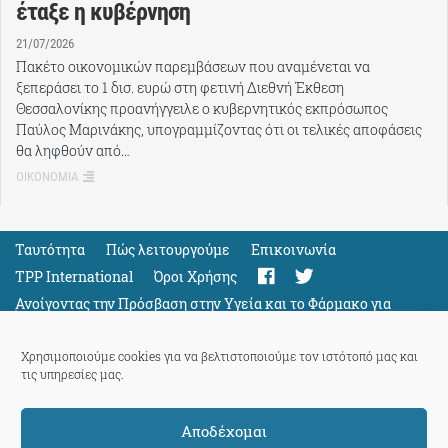
έταξε η κυβέρνηση
21/07/2026
Πακέτο οικονομικών παρεμβάσεων που αναμένεται να
ξεπεράσει το 1 δισ. ευρώ στη φετινή Διεθνή Έκθεση
Θεσσαλονίκης προανήγγειλε ο κυβερνητικός εκπρόσωπος
Παύλος Μαρινάκης, υπογραμμίζοντας ότι οι τελικές αποφάσεις
θα ληφθούν από…
ΟΙΚΟΝΟΜΙΑ
Ταυτότητα
Πώς λειτουργούμε
Eπικοινωνία
TPP International
Όροι Χρήσης
Ανοίγοντας την Πρόσβαση στην Υγεία και το Φάρμακο για
Όλους
Support
Χρησιμοποιούμε cookies για να βελτιστοποιούμε τον ιστότοπό μας και
τις υπηρεσίες μας.
Αποδέχομαι
ThePressProject