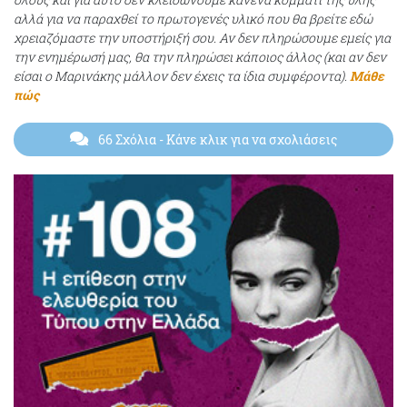
αλλά για να παραχθεί το πρωτογενές υλικό που θα βρείτε εδώ
χρειαζόμαστε την υποστήριξή σου. Αν δεν πληρώσουμε εμείς για
την ενημέρωσή μας, θα την πληρώσει κάποιος άλλος (και αν δεν
είσαι ο Μαρινάκης μάλλον δεν έχεις τα ίδια συμφέροντα).
Μάθε
πώς
66 Σχόλια
- Κάνε κλικ για να σχολιάσεις