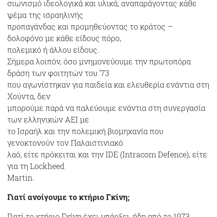
σιωνισμό ιδεολογικά και υλικά, αναπαράγοντας κάθε
ψέμα της ισραηλινής
προπαγάνδας και προμηθεύοντας το κράτος –
δολοφόνο με κάθε είδους πόρο,
πολεμικό ή άλλου είδους.
Σήμερα λοιπόν, όσο μνημονεύουμε την πρωτοπόρα
δράση των φοιτητών του ’73
που αγωνίστηκαν για παιδεία και ελευθερία ενάντια στη
Χούντα, δεν
μπορούμε παρά να παλεύουμε ενάντια στη συνεργασία
των ελληνικών ΑΕΙ με
το Ισραήλ και την πολεμική βιομηχανία που
γενοκτονούν τον Παλαιστινιακό
λαό, είτε πρόκειται και την IDE (Intracom Defence), είτε
για τη Lockheed
Martin.
Γιατί ανοίγουμε το κτήριο Γκίνη;
Γιατί το κτήριο Γκίνη έχει υπάρξει, ήδη από το 1973,