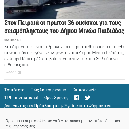
Στον Πειραιά οι πρώτοι 36 οικίσκοι για τους
σεισμόπληκτους του Δήμου Μινώα Παιδιάδας
05/10/2021
Στο Λιμάνι του Πειραιά βρίσκονται οι πρώτοι 36 οικίσκοι όπου θα
στεγαστούν οικογένειες πληγέντων του Δήμου Μινώα Πεδιάδος,
ενώ την Πέμπτη 7 Οκτωβρίου αναμένονται και οι 30 λυόμενες
αίθουσες που…
ΕΛΛΑΔΑ
Ταυτότητα
Πώς λειτουργούμε
Eπικοινωνία
TPP International
Όροι Χρήσης
Ανοίγοντας την Πρόσβαση στην Υγεία και το Φάρμακο για
Όλους
Support
Χρησιμοποιούμε cookies για να βελτιστοποιούμε τον ιστότοπό μας και
τις υπηρεσίες μας.