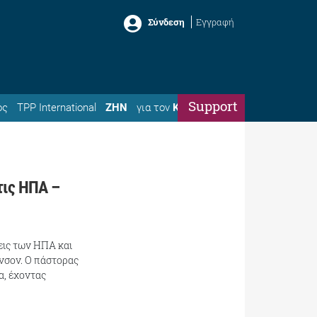
Σύνδεση
Εγγραφή
Support
ός
TPP International
ΖΗΝ
για τον
Κώστα
τις ΗΠΑ –
εις των ΗΠΑ και
νσον. Ο πάστορας
α, έχοντας