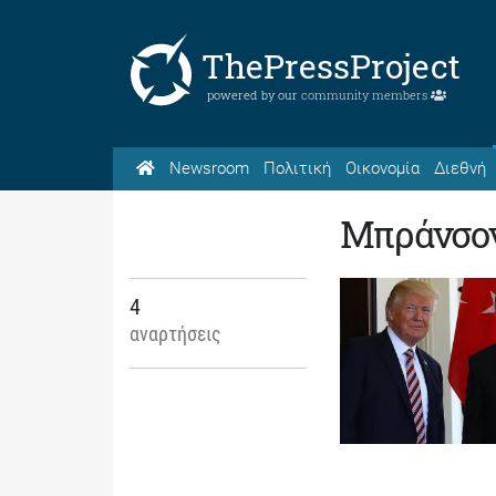
ThePressProject
powered by our
community members
Newsroom
Πολιτική
Οικονομία
Διεθνή
Μπράνσο
4
αναρτήσεις