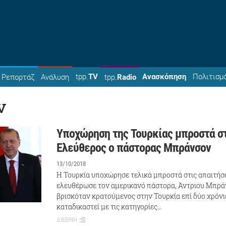
tpp.
TV
Ανασκόπηση
Πολιτισμ
Ρεπορτάζ
Ανάλυση
tpp.
Radio
ν
Υποχώρηση της Τουρκίας μπροστά σ
Ελεύθερος ο πάστορας Μπράνσον
13/10/2018
Η Τουρκία υποχώρησε τελικά μπροστά στις απαιτήσ
ελευθέρωσε τον αμερικανό πάστορα, Άντριου Μπρά
βρισκόταν κρατούμενος στην Τουρκία επί δύο χρόνι
καταδικαστεί με τις κατηγορίες…
ΔΙΕΘΝΗ