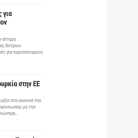
 για
σον
ο αίτημα
ας Άντριου
χές για περισσότερους
ουρκία στην ΕΕ
μώξει στα σχοινιά την
πικοινωνίας με την
οινώνησε…