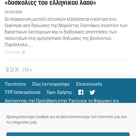
«δυσκολίες του ελληνικού λαού»
20/05/2020
Σε σύγκρουση μεταξύ εξουσιών εξελίσσεται η κόντρα που
ξεκίνησε από δηλώσεις της Μαριέττας Γιαννάκου εναντίον των
δικαστικών λειτουργών και οι διαδοχικές απαντήσεις των
τελευταίων στις εμπρηστικές δηλώσεις της βουλευτού.
Παράλληλα……
ΠΟΛΙΤΙΚΗ
1
2
3
…
6
»
Ταυτότητα
Πώς λειτουργούμε
Eπικοινωνία
TPP International
Όροι Χρήσης
Ανοίγοντας την Πρόσβαση στην Υγεία και το Φάρμακο για
Όλους
Support
Χρησιμοποιούμε cookies για να βελτιστοποιούμε τον ιστότοπό μας και
τις υπηρεσίες μας.