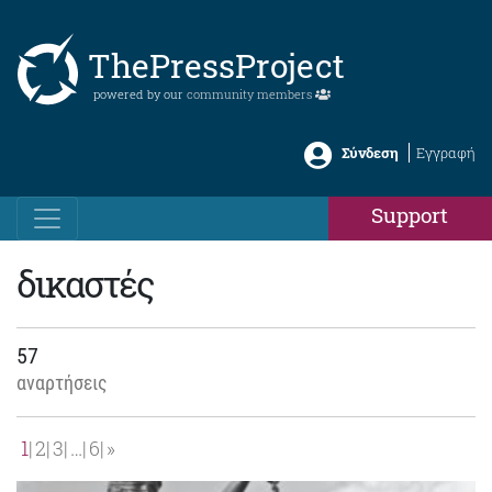
ThePressProject
powered by our
community members
Σύνδεση
Εγγραφή
Support
δικαστές
57
αναρτήσεις
1
2
3
…
6
»