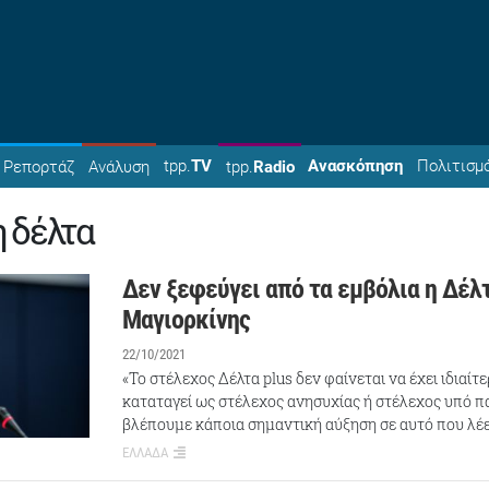
tpp.
TV
Ανασκόπηση
Πολιτισμ
Ρεπορτάζ
Ανάλυση
tpp.
Radio
 δέλτα
Δεν ξεφεύγει από τα εμβόλια η Δέλτα
Μαγιορκίνης
22/10/2021
«Το στέλεχος Δέλτα plus δεν φαίνεται να έχει ιδιαί
καταταγεί ως στέλεχος ανησυχίας ή στέλεχος υπό 
βλέπουμε κάποια σημαντική αύξηση σε αυτό που λέε
ΕΛΛΑΔΑ