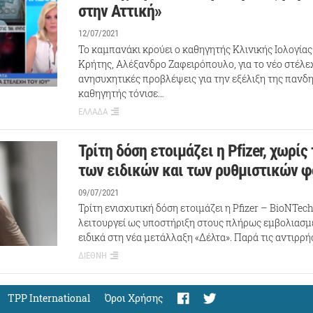
στην Αττική»
12/07/2021
Το καμπανάκι κρούει ο καθηγητής Κλινικής Ιολογία
Κρήτης, Αλέξανδρο Ζαφειρόπουλο, για το νέο στέλε
ανησυχητικές προβλέψεις για την εξέλιξη της πανδ
καθηγητής τόνισε…
ΕΛΛΑΔΑ
Τρίτη δόση ετοιμάζει η Pfizer, χωρίς
των ειδικών και των ρυθμιστικών 
09/07/2021
Τρίτη ενισχυτική δόση ετοιμάζει η Pfizer – BioNTech
λειτουργεί ως υποστήριξη στους πλήρως εμβολιασμέ
ειδικά στη νέα μετάλλαξη «Δέλτα». Παρά τις αντιρρ
ΔΙΕΘΝΗ
TPP International
Όροι Χρήσης