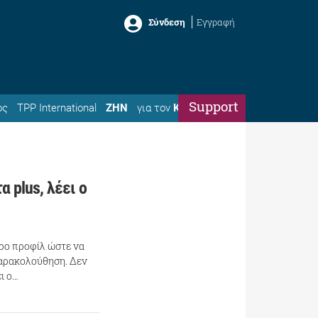
Σύνδεση
Εγγραφή
Support
ός
TPP International
ΖΗΝ
για τον
Κώστα
 plus, λέει ο
τερο προφίλ ώστε να
παρακολούθηση. Δεν
ι ο…