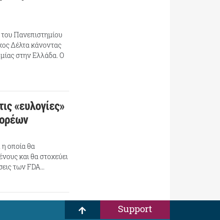
ς του Πανεπιστημίου
χος Δέλτα κάνοντας
ημίας στην Ελλάδα. Ο
 τις «ευλογίες»
φορέων
 η οποία θα
νους και θα στοχεύει
ήσεις των FDA…
Support