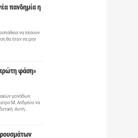
νέα πανδημία η
προσπάθεια να πέσουν
ση θα ήταν να μην
 πρώτη φάση»
μιακών μονάδων,
δίατρο Μ. Ανδρέου να
αδοτική. Αυτή…
 κρουσμάτων