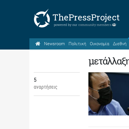
ThePressProject
powered by our
community members
Newsroom
Πολιτική
Οικονομία
Διεθνή
μετάλλαξη
5
αναρτήσεις