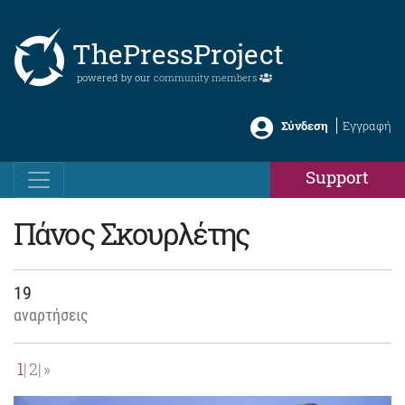
ThePressProject
powered by our
community members
Σύνδεση
Εγγραφή
Support
Πάνος Σκουρλέτης
19
αναρτήσεις
1
2
»