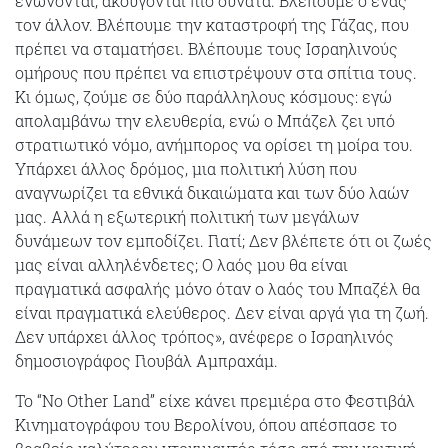
ενώνονται, ακούγονται πιο δυνατά. Βλέπουμε ο ένας
τον άλλον. Βλέπουμε την καταστροφή της Γάζας, που
πρέπει να σταματήσει. Βλέπουμε τους Ισραηλινούς
ομήρους που πρέπει να επιστρέψουν στα σπίτια τους.
Κι όμως, ζούμε σε δύο παράλληλους κόσμους: εγώ
απολαμβάνω την ελευθερία, ενώ ο Μπάζελ ζει υπό
στρατιωτικό νόμο, ανήμπορος να ορίσει τη μοίρα του.
Υπάρχει άλλος δρόμος, μια πολιτική λύση που
αναγνωρίζει τα εθνικά δικαιώματα και των δύο λαών
μας. Αλλά η εξωτερική πολιτική των μεγάλων
δυνάμεων τον εμποδίζει. Γιατί; Δεν βλέπετε ότι οι ζωές
μας είναι αλληλένδετες; Ο λαός μου θα είναι
πραγματικά ασφαλής μόνο όταν ο λαός του Μπαζέλ θα
είναι πραγματικά ελεύθερος. Δεν είναι αργά για τη ζωή.
Δεν υπάρχει άλλος τρόπος», ανέφερε ο Ισραηλινός
δημοσιογράφος Γιουβάλ Αμπραχάμ.
Το “No Other Land” είχε κάνει πρεμιέρα στο Φεστιβάλ
Κινηματογράφου του Βερολίνου, όπου απέσπασε το