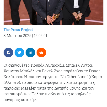
The Press Project
3 Μαρτίου 2025
|
14:04:01
Οι σκηνοθέτες Γιουβάλ Αμπραχάμ, Μπάζελ Αντρα,
Χαμντάν Μπαλάλ και Ρακέλ Ζχορ παρέλαβαν το Όσκαρ
Καλύτερου Ντοκιμαντέρ για το "No Other Land” («Καμία
άλλη γη»), το οποίο καταγράφει την καταστροφή της
περιοχής Masafer Yatta της Δυτικής Οχθης και τον
εκτοπισμό των Παλαιστινιών από τις ισραηλινές
δυνάμεις κατοχής.