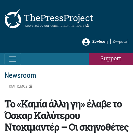
ThePressProject
powered by our
community members
Σύνδεση
Εγγραφή
Support
Newsroom
ΠΟΛΙΤΙΣΜΟΣ
To «Καμία άλλη γη» έλαβε το
Όσκαρ Καλύτερου
Ντοκιμαντέρ – Οι σκηνοθέτες