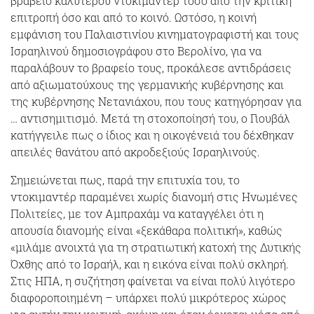
βραβείο καλύτερου ντοκιμαντέρ τόσο από την κριτική
επιτροπή όσο και από το κοινό. Ωστόσο, η κοινή
εμφάνιση του Παλαιστινίου κινηματογραφιστή και τους
Ισραηλινού δημοσιογράφου στο Βερολίνο, για να
παραλάβουν το βραφείο τους, προκάλεσε αντιδράσεις
από αξιωματούχους της γερμανικής κυβέρνησης και
της κυβέρνησης Νετανιάχου, που τους κατηγόρησαν για
… αντισημιτισμό. Μετά τη στοχοποίησή του, ο Γιουβάλ
κατήγγειλε πως ο ίδιος και η οικογένειά του δέχθηκαν
απειλές θανάτου από ακροδεξιούς Ισραηλινούς.
Σημειώνεται πως, παρά την επιτυχία του, το
ντοκιμαντέρ παραμένει χωρίς διανομή στις Ηνωμένες
Πολιτείες, με τον Αμπραχάμ να καταγγέλει ότι η
απουσία διανομής είναι «ξεκάθαρα πολιτική», καθώς
«μιλάμε ανοιχτά για τη στρατιωτική κατοχή της Δυτικής
Όχθης από το Ισραήλ, και η εικόνα είναι πολύ σκληρή.
Στις ΗΠΑ, η συζήτηση φαίνεται να είναι πολύ λιγότερο
διαφοροποιημένη – υπάρχει πολύ μικρότερος χώρος