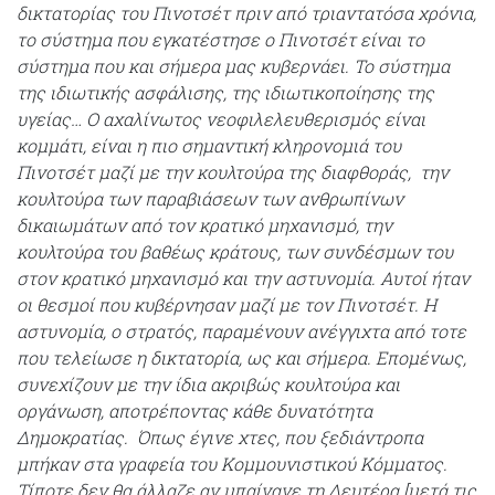
δικτατορίας του Πινοτσέτ πριν από τριαντατόσα χρόνια,
το σύστημα που εγκατέστησε ο Πινοτσέτ είναι το
σύστημα που και σήμερα μας κυβερνάει. To σύστημα
της ιδιωτικής ασφάλισης, της ιδιωτικοποίησης της
υγείας… Ο αχαλίνωτος νεοφιλελευθερισμός είναι
κομμάτι, είναι η πιο σημαντική κληρονομιά του
Πινοτσέτ μαζί με την κουλτούρα της διαφθοράς, την
κουλτούρα των παραβιάσεων των ανθρωπίνων
δικαιωμάτων από τον κρατικό μηχανισμό, την
κουλτούρα του βαθέως κράτους, των συνδέσμων του
στον κρατικό μηχανισμό και την αστυνομία. Αυτοί ήταν
οι θεσμοί που κυβέρνησαν μαζί με τον Πινοτσέτ. Η
αστυνομία, ο στρατός, παραμένουν ανέγγιχτα από τοτε
που τελείωσε η δικτατορία, ως και σήμερα. Επομένως,
συνεχίζουν με την ίδια ακριβώς κουλτούρα και
οργάνωση, αποτρέποντας κάθε δυνατότητα
Δημοκρατίας. Όπως έγινε χτες, που ξεδιάντροπα
μπήκαν στα γραφεία του Κομμουνιστικού Κόμματος.
Τίποτε δεν θα άλλαζε αν μπαίνανε τη Δευτέρα [μετά τις