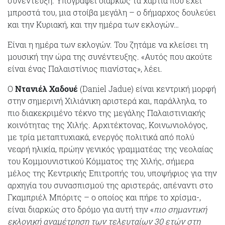
συνέντευξη. Υπογράφει διαρκώς τα χαρτιά που έχει
μπροστά του, μια στοίβα μεγάλη – ο δήμαρχος δουλεύει
και την Κυριακή, και την ημέρα των εκλογών…
Είναι η ημέρα των εκλογών. Του ζητάμε να κλείσει τη
μουσική την ώρα της συνέντευξης. «Αυτός που ακούτε
είναι ένας Παλαιστίνιος πιανίστας», λέει.
Ο
Ντανιέλ Χαδουέ
(Daniel Jadue) είναι κεντρική μορφή
στην σημερινή Χιλιάνικη αριστερά και, παράλληλα, το
πιο διακεκριμένο τέκνο της μεγάλης Παλαιστινιακής
κοινότητας της Χιλής. Αρχιτέκτονας, Κοινωνιολόγος,
με τρία μεταπτυχιακά, ενεργός πολιτικά από πολύ
νεαρή ηλικία, πρώην γενικός γραμματέας της νεολαίας
του Κομμουνιστικού Κόμματος της Χιλής, σήμερα
μέλος της Κεντρικής Επιτροπής του, υποψήφιος για την
αρχηγία του συνασπισμού της αριστεράς, απέναντι στο
Γκαμπριέλ Μπόριτς – ο οποίος και πήρε το χρίσμα-,
είναι διαρκώς στο δρόμο για αυτή την «
πιο σημαντική
εκλογική αναμέτρηση των τελευταίων 30 ετών στη