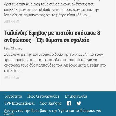
άρει έως την Κυριακή τους συνοριακούς ελέγχους που
επιβλήθηκαν στους ταξιδιώτες που προέρχονται από την
Ισπανία, επισημαίνοντας ότι το μέτρο είναι «άδικο,…
ΔΙΕΘΝΗ
Ταϊλάνδη: Έφηβος με πιστόλι σκότωσε 8
ανθρώπους – Έξι θύματα σε σχολείο
Πρίν 21 ώρες
Σύμφωνα με την αστυνομία, ο δράστης, ηλικίας 14 ή 15 ετών,
χρησιμοποίησε πρώτα το πιστόλι του παππού του για να
σκοτώσει τους δύο παππούδες του. Αμέσως μετά, μετέβη στο
σχολείο……
ΔΙΕΘΝΗ
Ταυτότητα
Πώς λειτουργούμε
Eπικοινωνία
TPP International
Όροι Χρήσης
Ανοίγοντας την Πρόσβαση στην Υγεία και το Φάρμακο για
Όλους