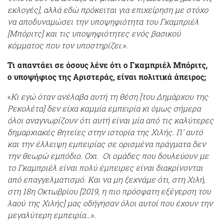
εκλογές], αλλά εδώ πρόκειται για επιχείρηση με στόχο
να αποδυναμώσει την υποψηφιότητα του Γκαμπριέλ
[Μπόριτς] και τις υποψηφιότητες ενός βασικού
κόμματος που τον υποστηρίζει.
».
Τι απαντάει σε όσους λένε ότι ο Γκαμπριέλ Μπόριτς,
ο υποψήφιος της Αριστεράς, είναι πολιτικά άπειρος;
«
Κι εγώ όταν ανέλαβα αυτή τη θέση [του Δημάρχου της
Ρεκολέτα] δεν είχα καμμία εμπειρία κι όμως σήμερα
όλοι αναγνωρίζουν ότι αυτή είναι μία από τις καλύτερες
δημαρχιακές θητείες στην ιστορία της Χιλής. Γι’ αυτό
και την έλλειψη εμπειρίας σε ορισμένα πράγματα δεν
την θεωρώ εμπόδιο. Οχι. Οι ομάδες που δουλεύουν με
το Γκαμπριέλ είναι πολύ έμπειρες είναι διακρίνονται
από επαγγελματισμό. Και να μη ξεχνάμε ότι, στη Χιλή,
στη 18η Οκτωβρίου [2019, η πιο πρόσφατη εξέγερση του
λαού της Χιλής] μας οδήγησαν όλοι αυτοί που έχουν την
μεγαλύτερη εμπειρία…
».