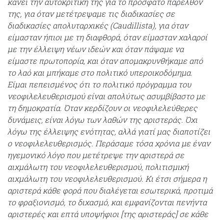
κάνει την αυτοκριτική της για το πρόσφατο παρελθόν
της, για όταν μετέτρεψαμε τις διαδικασίες σε
διαδικασίες απολυταρχικές (Caudillista), για όταν
είμασταν ήπιοι με τη διαφθορά, όταν είμασταν χαλαροί
με την έλλειψη νέων ιδεών και όταν πάψαμε να
είμαστε πρωτοπορία, και όταν απομακρυνθήκαμε από
το λαό και μπήκαμε στο πολιτικό υπεροικοδόμημα.
Είμαι πεπεισμένος ότι το πολιτικό πρόγραμμα του
νεοφιλελευθερισμού είναι απολύτως ασυμβίβαστο με
τη δημοκρατία. Όταν κερδίζουν οι νεοφιλελεύθερες
δυνάμεις, είναι λόγω των λαθών της αριστεράς. Όχι
λόγω της έλλειψης ενότητας, αλλά γιατί μας διαποτίζει
ο νεοφιλελευθερισμός. Περάσαμε τόσα χρόνια με έναν
ηγεμονικό λόγο που μετέτρεψε την αριστερά σε
αιχμάλωτη του νεοφιλελευθερισμού, πολιτισμική
αιχμάλωτη του νεοφιλελευθερισμού. Κι έτσι σήμερα η
αριστερά κάθε φορά που διαλέγεται εσωτερικά, προτιμά
το φραξιονισμό, το διχασμό, και εμφανίζονται πενήντα
αριστερές και επτά υποψήφιοι [της αριστεράς] σε κάθε