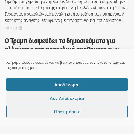
Σφοδρή σύγκρουση ανάμεσα σε δύο συρμούς τραμ σημειώθηκε
το απόγευμα της Πέμπτης στην πόλη Γκελζενκίρχεν, στη δυτική
Γερμανία, προκαλώντας μεγάλη κινητοποίηση των υπηρεσιών
έκτακτης ανάγκης. Σύμφωνα με την αστυνομία, τουλάχιστον…
ΔΙΕΘΝΗ
Ο Τραμπ διαψεύδει τα δημοσιεύματα για
ελλείψεις στα πυραυλικά αποθέματα των
ΗΠΑ
Χρησιμοποιούμε cookies για να βελτιστοποιούμε τον ιστότοπό μας και
Πρίν 1 ώρα
τις υπηρεσίες μας.
Ο Ντόναλντ Τραμπ διέψευσε κατηγορηματικά, μέσω ανάρτησής
του στο Truth Social, το δημοσίευμα της Washington Post
Αποδέχομαι
σύμφωνα με το οποίο τα πυραυλικά αποθέματα του Πενταγώνου
εξαντλούνται, απειλώντας παράλληλα με διώξεις…
Δεν Αποδέχομαι
ΔΙΕΘΝΗ
Προτιμήσεις
Ταυτότητα
Πώς λειτουργούμε
Eπικοινωνία
TPP International
Όροι Χρήσης