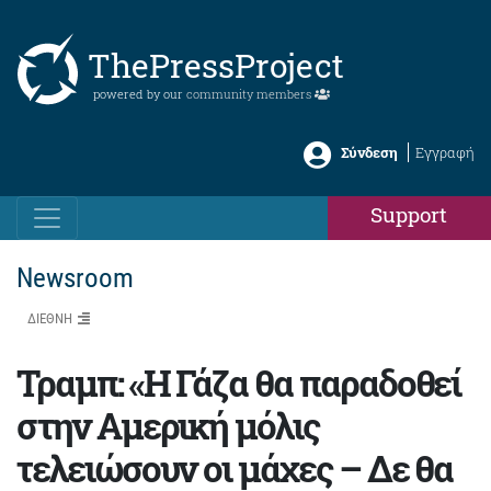
ThePressProject
powered by our
community members
Σύνδεση
Εγγραφή
Support
Newsroom
ΔΙΕΘΝΗ
Τραμπ: «Η Γάζα θα παραδοθεί
στην Αμερική μόλις
τελειώσουν οι μάχες – Δε θα