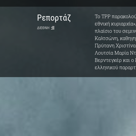
Ρεπορτάζ
Το TPP παρακολού
εθνική κυριαρχία»
ΔΙΕΘΝΗ
πλαίσιο του σεμιν
Καλτσώνη, καθηγητ
Πρύτανη Χριστίνα
Λουτσία Μαρία Ντ
Βερντεγκέρ και ο
ελληνικού παραρτ