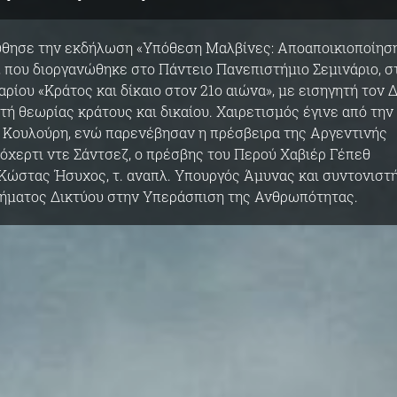
θησε την εκδήλωση «Υπόθεση Μαλβίνες: Αποαποικιοποίηση
, που διοργανώθηκε στο Πάντειο Πανεπιστήμιο Σεμινάριο, σ
αρίου «Κράτος και δίκαιο στον 21ο αιώνα», με εισηγητή τον Δ
ή θεωρίας κράτους και δικαίου. Χαιρετισμός έγινε από την
 Κουλούρη, ενώ παρενέβησαν η πρέσβειρα της Αργεντινής
όχερτι ντε Σάντσεζ, ο πρέσβης του Περού Χαβιέρ Γέπεθ
 Κώστας Ήσυχος, τ. αναπλ. Υπουργός Άμυνας και συντονιστ
ήματος Δικτύου στην Υπεράσπιση της Ανθρωπότητας.