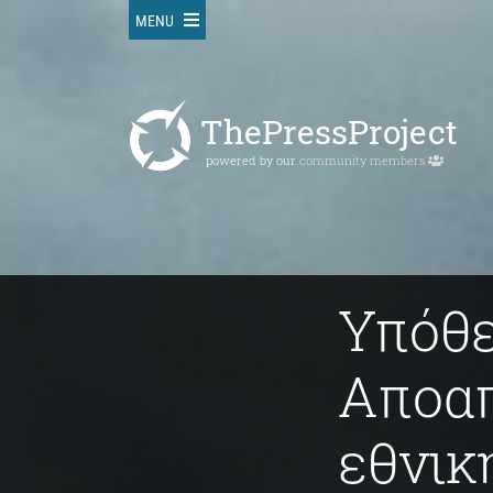
MENU
ThePressProject
powered by our
community members
Υπόθε
Αποαπ
εθνικ