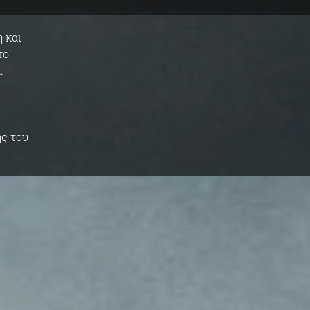
 και
το
.
ής του