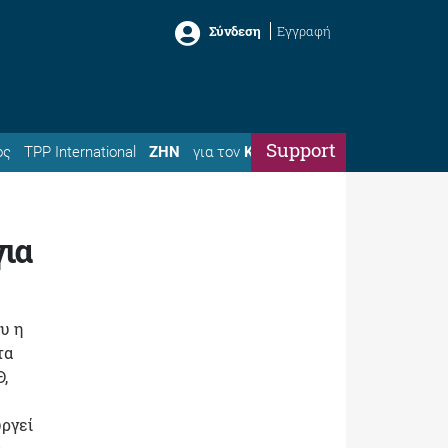
Σύνδεση
Εγγραφή
Support
ός
TPP International
ΖΗΝ
για τον
Κώστα
ια
υ η
τα
,
υργεί