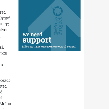
ετα
ξητική
τικής
ίναι
,
εί.
 και
 του
ορείας
ιτα,
τά
εί
 Μαΐου