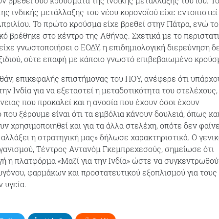
ν βρεθεί δύο κρούσματα της ινδικής μετάλλαξης του ιού. Τ
ης ινδικής μετάλλαξης του νέου κορονοϊού είχε εντοπιστεί
Απριλίου. Το πρώτο κρούσμα είχε βρεθεί στην Πάτρα, ενώ το
κό βρέθηκε στο κέντρο της Αθήνας. Σχετικά με το περιστατ
είχε γνωστοποιήσει ο ΕΟΔΥ, η επιδημιολογική διερεύνηση δ
αξιδιού, ούτε επαφή με κάποιο γνωστό επιβεβαιωμένο κρούσ
θάν, επικεφαλής επιστήμονας του ΠΟΥ, ανέφερε ότι υπάρχο
ην Ινδία για να εξεταστεί η μεταδοτικότητα του στελέχους,
νειας που προκαλεί και η ανοσία που έχουν όσοι έχουν
 που ξέρουμε είναι ότι τα εμβόλια κάνουν δουλειά, όπως και
υν χρησιμοποιηθεί και για τα άλλα στελέχη, οπότε δεν φαίνε
 αλλάξει η στρατηγική μας» δήλωσε χαρακτηριστικά. Ο γενι
γανισμού, Τέντρος Αντανόμ Γκεμπρεχεσούς, σημείωσε ότι
γή η πλατφόρμα «Μαζί για την Ινδία» ώστε να συγκεντρωθού
ξυγόνου, φαρμάκων και προστατευτικού εξοπλισμού για τους
 υγεία.