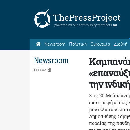
ThePressProject
powered by our
community members
Newsroom
Πολιτική
Οικονομία
Διεθνή
Καμπανάκ
Newsroom
«επαναύξ
ΕΛΛΑΔΑ
την ινδικ
Στις 20 Μαΐου ανα
επιστροφή στους 
μοντέλα των επισ
Δημοσθένης Σαρηγ
πορείας της πανδη