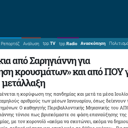
tpp.
TV
Ανασκόπηση
Πολιτισμ
Ρεπορτάζ
Ανάλυση
tpp.
Radio
ια από Σαρηγιάννη για
ηση κρουσμάτων» και από ΠΟΥ γ
ή μετάλλαξη
μένεται η κορύφωση της πανδημίας και μετά τα μέσα Ιουλίο
χαμηλούς αριθμούς των μέσων Ιανουαρίου, όπως δείχνουν 
τημόνων. Ο καθηγητής Περιβαλλοντικής Μηχανικής του ΑΠΘ
ιάννης τόνισε πως βρισκόμαστε σε φάση επαναύξησης της
μίας, με τον κορονοϊό «ακόμα να σκοτώνει, ακόμα να δημιο