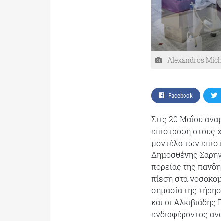
Alexandros Micha
Facebook
Στις 20 Μαΐου ανα
επιστροφή στους χ
μοντέλα των επισ
Δημοσθένης Σαρηγ
πορείας της πανδη
πίεση στα νοσοκομ
σημασία της τήρησ
και οι Αλκιβιάδης
ενδιαφέροντος ανα