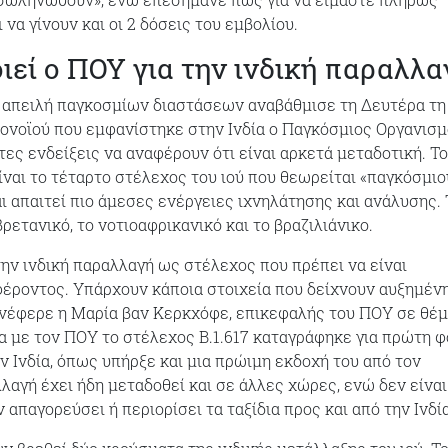
να γίνουν και οι 2 δόσεις του εμβολίου.
ιεί ο ΠΟΥ για την ινδική παραλλα
σε απειλή παγκοσμίων διαστάσεων αναβάθμισε τη Δευτέρα τη
ονοϊού που εμφανίστηκε στην Ινδία ο Παγκόσμιος Οργανισ
τες ενδείξεις να αναφέρουν ότι είναι αρκετά μεταδοτική. Το
είναι το τέταρτο στέλεχος του ιού που θεωρείται «παγκόσμιο
ι απαιτεί πιο άμεσες ενέργειες ιχνηλάτησης και ανάλυσης. 
βρετανικό, το νοτιοαφρικανικό και το βραζιλιάνικο.
ην ινδική παραλλαγή ως στέλεχος που πρέπει να είναι
έροντος. Υπάρχουν κάποια στοιχεία που δείχνουν αυξημέν
ανέφερε η Μαρία βαν Κερκχόφε, επικεφαλής του ΠΟΥ σε θέ
 με τον ΠΟΥ το στέλεχος B.1.617 καταγράφηκε για πρώτη 
ν Ινδία, όπως υπήρξε και μια πρώιμη εκδοχή του από τον
λαγή έχει ήδη μεταδοθεί και σε άλλες χώρες, ενώ δεν είναι
 απαγορεύσει ή περιορίσει τα ταξίδια προς και από την Ινδία