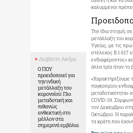
καλυμμένοι πρέπει 
Προειδοπο
Την ίδια στιγμή, 
μετάλλαξη του κορ
Υγείας, με τις πρώ
στέλεχος B.1.617 
Διαβάστε Ακόμα
ενδιαφέροντος» κα
άλλα τρία ήταν το 
Ο ΠΟΥ
προειδοποιεί για
«Χαρακτηρίζουμε τ
την ινδική
παγκοσμίου ενδιαφ
μετάλλαξη του
μεταδοτικότητα» 
κορονοϊού: Πιο
μεταδοτική και
COVID-19. Σύμφωνα
πιθανώς
τον Δεκέμβριο στη
ανθεκτική στο
Οκτώβριο. Η παραλ
μέλλον στα
τα κράτη που έχουν
σημερινά εμβόλια