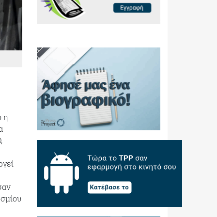
υ η
α
,
ργεί
σαν
οσμίου