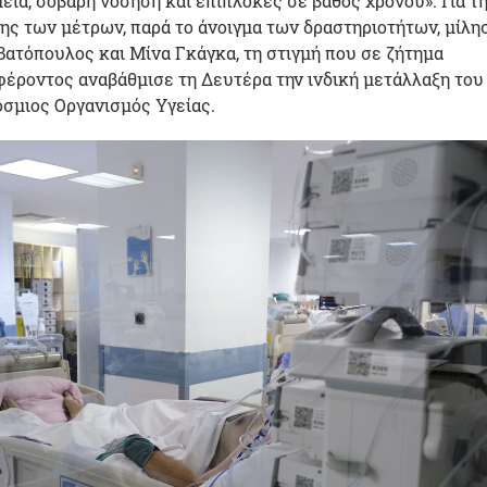
εία, σοβαρή νόσηση και επιπλοκές σε βάθος χρόνου». Για τ
ης των μέτρων, παρά το άνοιγμα των δραστηριοτήτων, μίλη
 Βατόπουλος και Μίνα Γκάγκα, τη στιγμή που σε ζήτημα
έροντος αναβάθμισε τη Δευτέρα την ινδική μετάλλαξη του
σμιος Οργανισμός Υγείας.