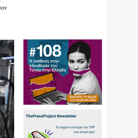
η
σαν