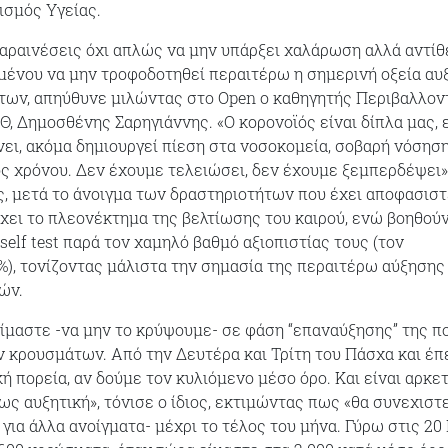
ισμός Υγείας.
ραινέσεις όχι απλώς να μην υπάρξει χαλάρωση αλλά αντίθ
μένου να μην τροφοδοτηθεί περαιτέρω η σημερινή οξεία αυ
των, απηύθυνε μιλώντας στο Open ο καθηγητής Περιβαλλον
, Δημοσθένης Σαρηγιάννης. «Ο κορονοϊός είναι δίπλα μας, ε
ει, ακόμα δημιουργεί πίεση στα νοσοκομεία, σοβαρή νόσηση
ς χρόνου. Δεν έχουμε τελειώσει, δεν έχουμε ξεμπερδέψει»
ς, μετά το άνοιγμα των δραστηριοτήτων που έχει αποφασιστ
χει το πλεονέκτημα της βελτίωσης του καιρού, ενώ βοηθούν
 self test παρά τον χαμηλό βαθμό αξιοπιστίας τους (τον
%), τονίζοντας μάλιστα την σημασία της περαιτέρω αύξησης
ών.
είμαστε -να μην το κρύψουμε- σε φάση “επαναύξησης” της π
ν κρουσμάτων. Από την Δευτέρα και Τρίτη του Πάσχα και έπε
ή πορεία, αν δούμε τον κυλιόμενο μέσο όρο. Και είναι αρκε
ως αυξητική», τόνισε ο ίδιος, εκτιμώντας πως «θα συνεχιστ
 για άλλα ανοίγματα- μέχρι το τέλος του μήνα. Γύρω στις 20