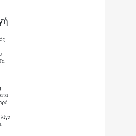
γή
μός
υ
Τα
η
ματα
φορά
 λίγα
.