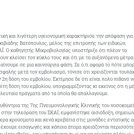
ική και λιγότερη υγειονομική χαρακτήρισε την απόφαση για 
κιβιάδης Βατόπουλος, μέλος της επιτροπής των ειδικών,
Ϊ. Ο καθηγητής Μικροβιολογίας υποστήριξε ότι πλέον τα
ουν κλείσει τον κύκλο τους και ότι με τα αυξανόμενα μέτρα
αίνουμε σε μια καινούργια φάση. Σε ό,τι αφορά το πότε μπο
ασφαλής μετά τον εμβολιασμό, τόνισε ότι χρειάζονται τουλά
 2η δόση του εμβολίου. Εκτίμησε δε ότι είναι πολύ πιθανό ν
ρίτη δόση του εμβολίου, υπογραμμίζοντας κι εκείνος ότι η μ
τελευταία πράγματα από τα οποία θα απαλλαγούμε.
ευθύντρια της 7ης Πνευμονολογικής Κλινικής του νοσοκομε
 στην τηλεόραση του ΣΚΑΪ, εμφανίστηκε αισιόδοξη, σημειώ
ερα κρούσματα και κενά κρεβάτια στις μονάδες εντατικής 
έχουμε εισαγωγές και κάποια άτομα χρειάζονται περισσότ
ασωληνωθούν», ενώ επεσήμανε πως για να είμαστε πλήρως