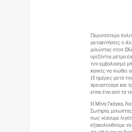
Περισσότερο πολιτ
μετακινήσεις ο Αλ
μιλώντας στον ΣΚΑ
οριζόντια μέτρα έχ
τον εμβολιασμό μπ
κανείς να νιώθει 
15 ημέρες μετά την
χρειαστούμε και τ
είναι ένα από τα 
Η Μίνα Γκάγκα, δι
Σωτηρία, μιλώντας
πως «έχουμε λιγότ
εξακολουθούμε να 
αγωγή ή και να δι