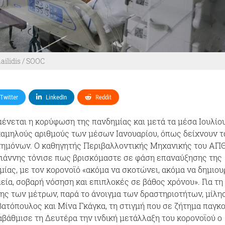
ilidis / SOOC
Twitter
LinkedIn
Reddit
μένεται η κορύφωση της πανδημίας και μετά τα μέσα Ιουλίο
αμηλούς αριθμούς των μέσων Ιανουαρίου, όπως δείχνουν τ
τημόνων. Ο καθηγητής Περιβαλλοντικής Μηχανικής του ΑΠΘ
ιάννης τόνισε πως βρισκόμαστε σε φάση επαναύξησης της
μίας, με τον κορονοϊό «ακόμα να σκοτώνει, ακόμα να δημιου
εία, σοβαρή νόσηση και επιπλοκές σε βάθος χρόνου». Για τη
ης των μέτρων, παρά το άνοιγμα των δραστηριοτήτων, μίλη
 Βατόπουλος και Μίνα Γκάγκα, τη στιγμή που σε ζήτημα παγκ
βάθμισε τη Δευτέρα την ινδική μετάλλαξη του κορονοϊού ο