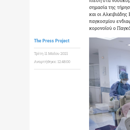
πίεση στα νοσοκομ
σημασία της τήρησ
και οι Αλκιβιάδης
παγκοσμίου ενδιαφ
κορονοϊού ο Παγκό
The Press Project
Τρίτη 11 Μαΐου 2021
Αναρτήθηκε: 12:48:00