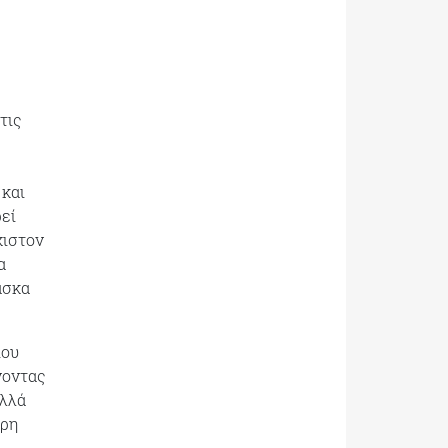
τις
 και
ρεί
χιστον
α
άσκα
ίου
νοντας
αλλά
ερη