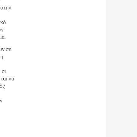
ο
 στην
ικό
εν
μα.
υν σε
 η
 οι
ται να
κός
ν