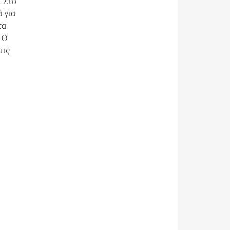
. Στο
 για
τα
 Ο
τις