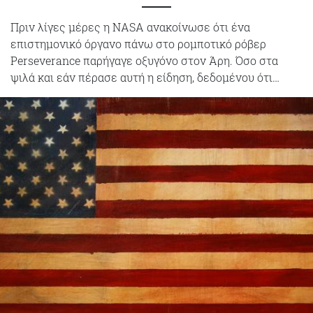
Πριν λίγες μέρες η NASA ανακοίνωσε ότι ένα
επιστημονικό όργανο πάνω στο ρομποτικό ρόβερ
Perseverance παρήγαγε οξυγόνο στον Άρη. Όσο στα
ψιλά και εάν πέρασε αυτή η είδηση, δεδομένου ότι…