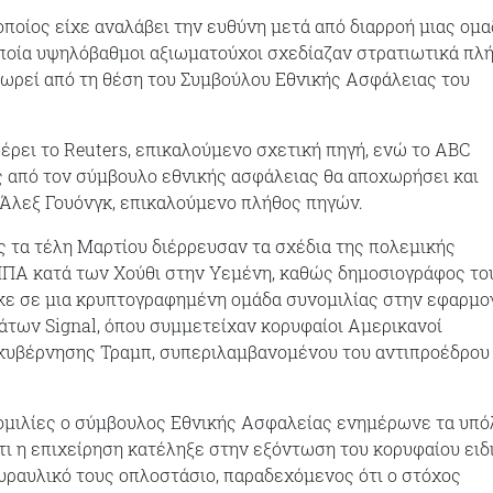
 οποίος είχε αναλάβει την ευθύνη μετά από διαρροή μιας ομα
ποία υψηλόβαθμοι αξιωματούχοι σχεδίαζαν στρατιωτικά πλ
ωρεί από τη θέση του Συμβούλου Εθνικής Ασφάλειας του
ρει το Reuters, επικαλούμενο σχετική πηγή, ενώ το ABC
ς από τον σύμβουλο εθνικής ασφάλειας θα αποχωρήσει και
Άλεξ Γουόνγκ, επικαλούμενο πλήθος πηγών.
 τα τέλη Μαρτίου διέρρευσαν τα σχέδια της πολεμικής
ΗΠΑ κατά των Χούθι στην Υεμένη, καθώς δημοσιογράφος το
κε σε μια κρυπτογραφημένη ομάδα συνομιλίας στην εφαρμο
των Signal, όπου συμμετείχαν κορυφαίοι Αμερικανοί
κυβέρνησης Τραμπ, συπεριλαμβανομένου του αντιπροέδρου 
ομιλίες ο σύμβουλος Εθνικής Ασφαλείας ενημέρωνε τα υπό
τι η επιχείρηση κατέληξε στην εξόντωση του κορυφαίου ειδ
πυραυλικό τους οπλοστάσιο, παραδεχόμενος ότι ο στόχος