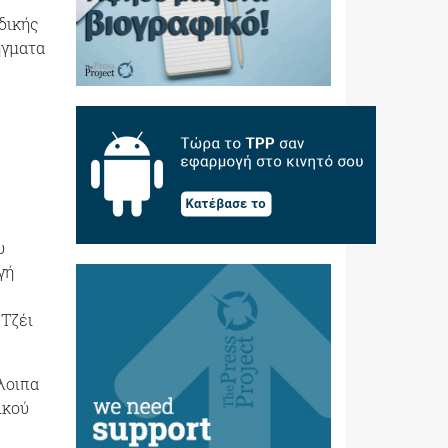
δικής
ήγματα
υ
γή
Τζέι
λοιπα
ικού