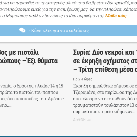
ά για να παραχθεί το πρωτογενές υλικό που θα βρείτε εδώ χρειαζόμασ
εν πληρώσουμε εμείς για την ενημέρωσή μας, θα την πληρώσει κάποι
αι ο Μαρινάκης μάλλον δεν έχεις τα ίδια συμφέροντα).
Μάθε πώς
- Κάνε κλικ για να σχολιάσεις
ος με πιστόλι
Συρία: Δύο νεκροί και
ρώπους – Έξι θύματα
σε έκρηξη οχήματος σ
– Τρίτη επίθεση μέσα 
Πρίν 4 ώρες
μία, ο δράστης, ηλικίας 14 ή 15
Έκρηξη σημειώθηκε σήμερα σε 
 πρώτα το πιστόλι του παππού
Τζαραμάνα, στα περίχωρα της Δ
τους δύο παππούδες του. Αμέσως
αποτέλεσμα να σκοτωθούν δύο 
λείο……
τραυματιστούν τουλάχιστον 13 
συριακό πρακτορείο ειδήσεων…
ΔΙΕΘΝΗ