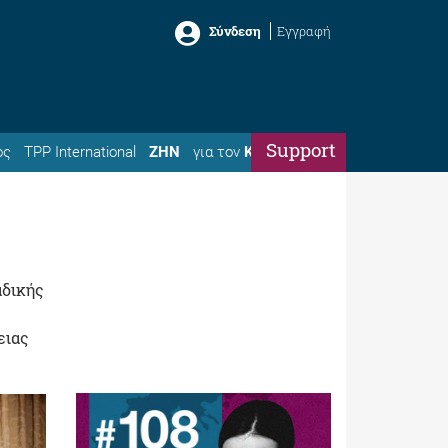
Σύνδεση
Εγγραφή
Support
ός
TPP International
ΖΗΝ
για τον
Κώστα
αδικής
ειας