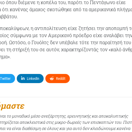
ριο όπου διέμενε η κοπέλα του, παρότι το Πεντάγωνο είχε
α ότι κανένας άμαχος σκοτώθηκε από τα αμερικανικά πλήγμ
αββάτου.
ποκαλύψεων, η αντιπολίτευση είχε ζητήσει την αποπομπή τ
ποίος σύμφωνα με τον Αμερικανό πρόεδρο είχε αναλάβει τη
ροή. Ωστόσο, ο Γουόλτς δεν υπέβαλε τότε την παραίτησή του 
ει τη στήριξή του σε αυτόν, χαρακτηρίζοντάς τον «καλό άν
ημα».
Twitter
LinkedIn
Reddit
όμαστε
ίναι το μοναδικό μέσο ανεξάρτητης, ερευνητικής και αποκαλυπτικής
τηρίζεται αποκλειστικά στις μικρο-δωρεές των επισκεπτών του. Πισ
ει να είναι διαθέσιμη σε όλους και για αυτό δεν κλειδώνουμε κανένα