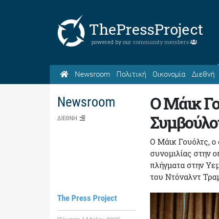
ThePressProject
powered by our
community members
Newsroom
Πολιτική
Οικονομία
Διεθνή
Ο Μάικ Γο
Newsroom
Συμβούλο
ΔΙΕΘΝΗ
Ο Μάικ Γουόλτς, ο
συνομιλίας στην ο
πλήγματα στην Υε
του Ντόναλντ Τρα
The Press Project