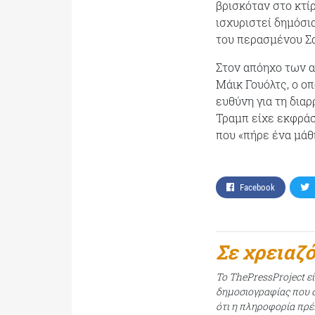
βρισκόταν στο κτί
ισχυριστεί δημόσι
του περασμένου Σ
Στον απόηχο των α
Μάικ Γουόλτς, ο ο
ευθύνη για τη διαρ
Τραμπ είχε εκφράσ
που «πήρε ένα μάθ
Facebook
Σε χρειαζ
Το ThePressProject ε
δημοσιογραφίας που σ
ότι η πληροφορία πρέπ