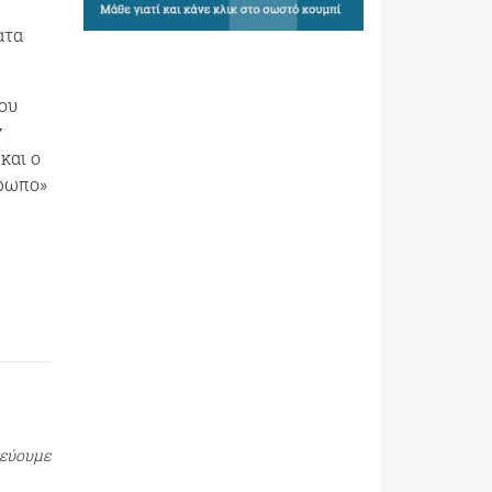
ατα
ου
ν
και ο
θρωπο»
τεύουμε