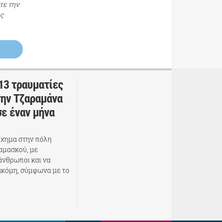
τε την
ος
 13 τραυματίες
την Τζαραμάνα
σε έναν μήνα
όχημα στην πόλη
αμασκού, με
άνθρωποι και να
ακόμη, σύμφωνα με το