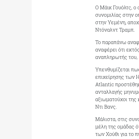
Ο Μάικ Γουόλτς, ο
συνομιλίας στην ο
στην Υεμένη, αποχ
Ντόναλντ Τραμπ.
Το παραπάνω αναφέ
αναφέρει ότι εκτό
αναπληρωτής του, 
Υπενθυμίζεται πως
επιχείρησης των 
Atlantic προστέθη
ανταλλαγής μηνυμά
αξιωματούχοι της 
Ντι Βανς.
Μάλιστα, στις συν
μέλη της ομάδας ό
των Χούθι για το 