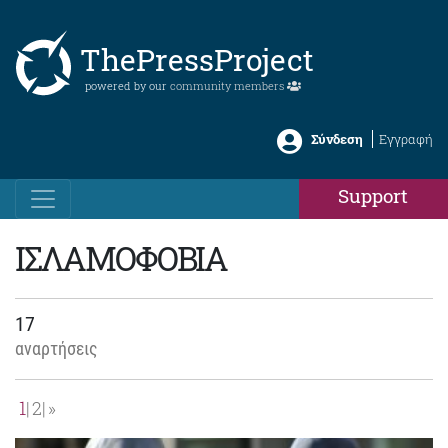
ThePressProject
powered by our
community members
Σύνδεση
Εγγραφή
Support
ΙΣΛΑΜΟΦΟΒΙΑ
17
αναρτήσεις
1
2
»