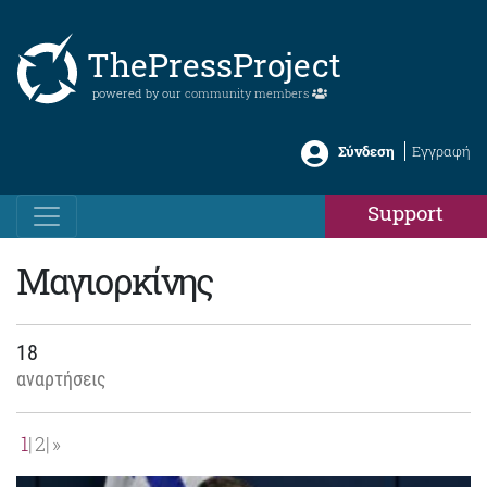
ThePressProject
powered by our
community members
Σύνδεση
Εγγραφή
Support
Μαγιορκίνης
18
αναρτήσεις
1
2
»