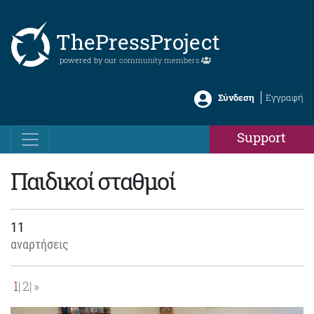
ThePressProject
powered by our
community members
Σύνδεση
Εγγραφή
Support
Παιδικοί σταθμοί
11
αναρτήσεις
1
2
»