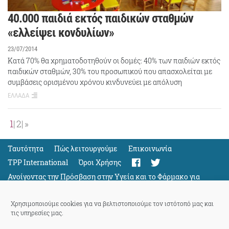
40.000 παιδιά εκτός παιδικών σταθμών
«ελλείψει κονδυλίων»
23/07/2014
Κατά 70% θα χρηματοδοτηθούν οι δομές: 40% των παιδιών εκτός
παιδικών σταθμών, 30% του προσωπικού που απασχολείται με
συμβάσεις ορισμένου χρόνου κινδυνεύει με απόλυση
ΕΛΛΑΔΑ
1
2
»
Ταυτότητα
Πώς λειτουργούμε
Eπικοινωνία
TPP International
Όροι Χρήσης
Ανοίγοντας την Πρόσβαση στην Υγεία και το Φάρμακο για
Όλους
Support
Χρησιμοποιούμε cookies για να βελτιστοποιούμε τον ιστότοπό μας και
τις υπηρεσίες μας.