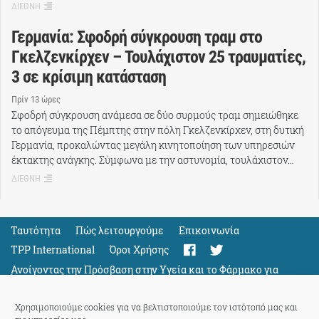
ΔΙΕΘΝΗ
Γερμανία: Σφοδρή σύγκρουση τραμ στο
Γκελζενκίρχεν – Τουλάχιστον 25 τραυματίες,
3 σε κρίσιμη κατάσταση
Πρίν 13 ώρες
Σφοδρή σύγκρουση ανάμεσα σε δύο συρμούς τραμ σημειώθηκε
το απόγευμα της Πέμπτης στην πόλη Γκελζενκίρχεν, στη δυτική
Γερμανία, προκαλώντας μεγάλη κινητοποίηση των υπηρεσιών
έκτακτης ανάγκης. Σύμφωνα με την αστυνομία, τουλάχιστον…
ΔΙΕΘΝΗ
Ταυτότητα
Πώς λειτουργούμε
Eπικοινωνία
TPP International
Όροι Χρήσης
Ανοίγοντας την Πρόσβαση στην Υγεία και το Φάρμακο για
Όλους
Support
Χρησιμοποιούμε cookies για να βελτιστοποιούμε τον ιστότοπό μας και