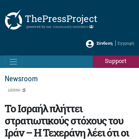
ThePressProject
powered by our
community members
Σύνδεση
Εγγραφή
Support
Newsroom
ΔΙΕΘΝΗ
Το Ισραήλ πλήττει
στρατιωτικούς στόχους του
Ιράν – Η Τεχεράνη λέει ότι οι