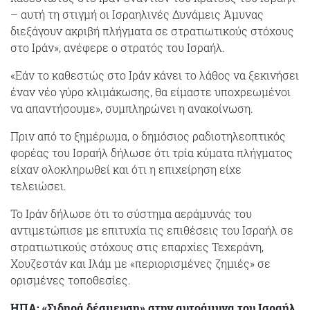
– αυτή τη στιγμή οι Ισραηλινές Δυνάμεις Άμυνας
διεξάγουν ακριβή πλήγματα σε στρατιωτικούς στόχους
στο Ιράν», ανέφερε ο στρατός του Ισραήλ.
«Εάν το καθεστώς στο Ιράν κάνει το λάθος να ξεκινήσει
έναν νέο γύρο κλιμάκωσης, θα είμαστε υποχρεωμένοι
να απαντήσουμε», συμπληρώνει η ανακοίνωση.
Πριν από τo ξημέρωμα, ο δημόσιος ραδιοτηλεοπτικός
φορέας του Ισραήλ δήλωσε ότι τρία κύματα πλήγματος
είχαν ολοκληρωθεί και ότι η επιχείρηση είχε
τελειώσει.
Το Ιράν δήλωσε ότι το σύστημα αεράμυνάς του
αντιμετώπισε με επιτυχία τις επιθέσεις του Ισραήλ σε
στρατιωτικούς στόχους στις επαρχίες Τεχεράνη,
Χουζεστάν και Ιλάμ με «περιορισμένες ζημιές» σε
ορισμένες τοποθεσίες.
ΗΠΑ: «Σιδηρά δέσμευση» στην αυτοάμυνα του Ισραήλ